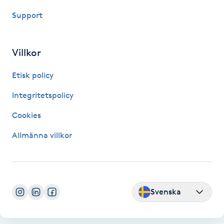
Fotsvamp
Support
Fotvård
Villkor
Fransar
Etisk policy
Fransborttagning
Integritetspolicy
Cookies
Fransfärgning
Allmänna villkor
Fransförlängning
Fransförlängning Megavolym
Svenska
Fransförlängning Volym