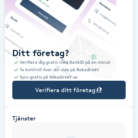
Babylights
Balayage
Bambumassage
Ditt företag?
Verifiera dig gratis med BankID på en minut
Barber
Ta kontroll över din sida på Bokadirekt
Syns gratis på bokadirekt.se
Barnklippning
Verifiera ditt företag
BIAB
Blowout
Tjänster
Bottenfärg