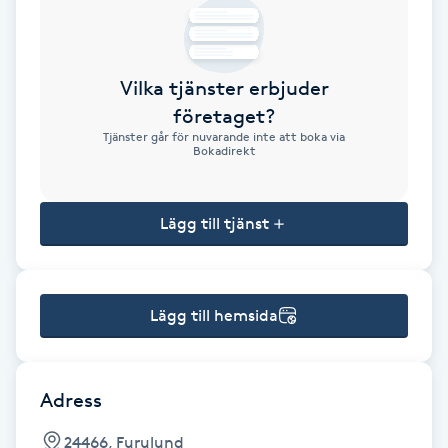
Brynformning
Vilka tjänster erbjuder
Brynfärgning
företaget?
Tjänster går för nuvarande inte att boka via
Brynplockning
Bokadirekt
Bröllopsuppsättning
Lägg till tjänst
C
Celluliter
Lägg till hemsida
Coachning
Color correction
Adress
24466, Furulund