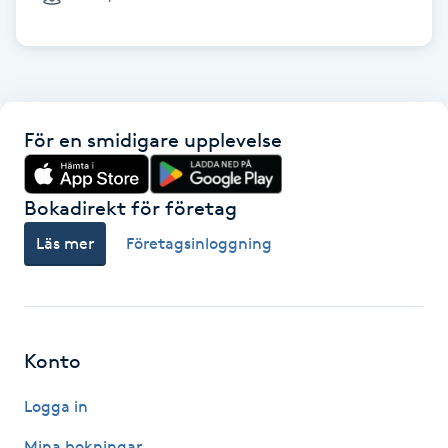
Cryoterapi
D
Damklippning
För en smidigare upplevelse
Dermapen
Diamantslipning
Bokadirekt för företag
E
Läs mer
Företagsinloggning
Enzympeeling
Extensions
Konto
Extensions borttagning
Logga in
Eyeliner-tatuering
Mina bokningar