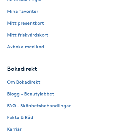
F
Mina favoriter
Face framing
Mitt presentkort
Mitt friskvårdskort
Faceliftmassage
Avboka med kod
Fet hårbotten
Bokadirekt
Fettreducering
Om Bokadirekt
Fibromassage
Blogg - Beautylabbet
Fillers
FAQ - Skönhetsbehandlingar
Fakta & Råd
Fotmassage
Karriär