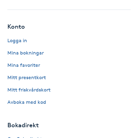
Fotsvamp
Fotvård
Konto
Fransar
Logga in
Mina bokningar
Fransborttagning
Mina favoriter
Fransfärgning
Mitt presentkort
Mitt friskvårdskort
Fransförlängning
Avboka med kod
Fransförlängning Megavolym
Bokadirekt
Fransförlängning Volym