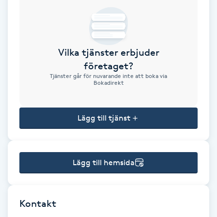
Brynformning
Brynfärgning
Vilka tjänster erbjuder
företaget?
Brynplockning
Tjänster går för nuvarande inte att boka via
Bokadirekt
Bröllopsuppsättning
C
Lägg till tjänst
Celluliter
Lägg till hemsida
Coachning
Color correction
Kontakt