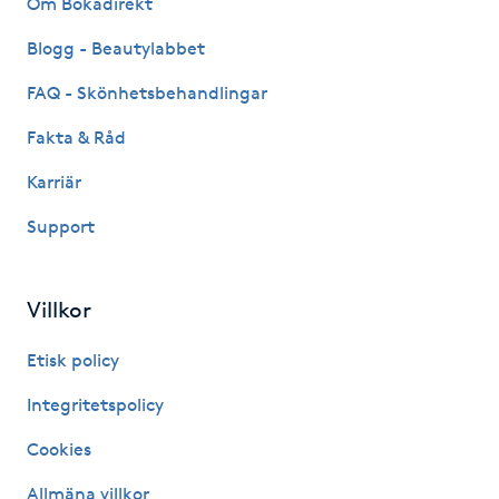
Om Bokadirekt
Fransk manikyr
Blogg - Beautylabbet
Fransrengöring
FAQ - Skönhetsbehandlingar
Fakta & Råd
Frekvensterapi
Karriär
Friskvård
Support
Friskvårdsmassage
Villkor
Frisör
Etisk policy
Funktionsanalys
Integritetspolicy
Cookies
Färgning
Allmäna villkor