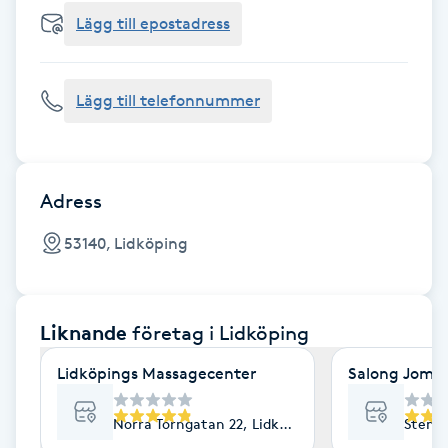
Cryoterapi
Lägg till epostadress
D
Damklippning
Lägg till telefonnummer
Dermapen
Diamantslipning
Adress
E
53140, Lidköping
Enzympeeling
Liknande
företag
i Lidköping
Extensions
Lidköpings Massagecenter
Salong Joman
Extensions borttagning
Norra Torngatan 22, Lidköping
Stenpo
Eyeliner-tatuering