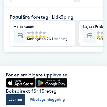
F
Populära
företag
i Lidköping
Face framing
Hälsohuset
Kajsas Friskv
Faceliftmassage
Kinnegatan 21, Lidköping
Kartås
Fet hårbotten
Fettreducering
Fibromassage
För en smidigare upplevelse
Fillers
Bokadirekt för företag
Fotmassage
Läs mer
Företagsinloggning