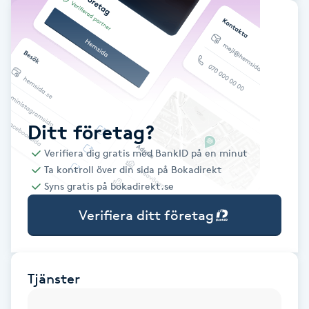
Babylights
Balayage
Bambumassage
Ditt företag?
Barber
Verifiera dig gratis med BankID på en minut
Ta kontroll över din sida på Bokadirekt
Barnklippning
Syns gratis på bokadirekt.se
Verifiera ditt företag
BIAB
Blowout
Tjänster
Bottenfärg