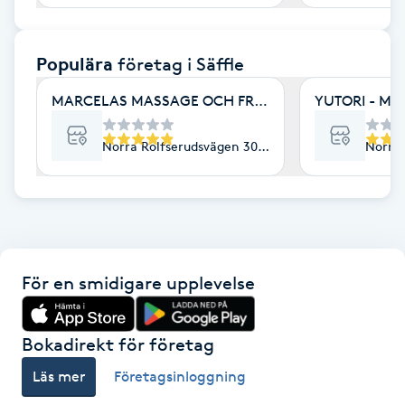
F
Populära
företag
i Säffle
Face framing
MARCELAS MASSAGE OCH FRISKVÅRD
YUTORI - Mas
Faceliftmassage
Norra Rolfserudsvägen 30, Säffle
Norrla
Fet hårbotten
Fettreducering
Fibromassage
För en smidigare upplevelse
Fillers
Bokadirekt för företag
Fotmassage
Läs mer
Företagsinloggning