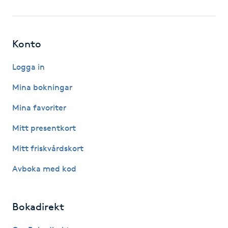
Fotsvamp
Fotvård
Konto
Fransar
Logga in
Mina bokningar
Fransborttagning
Mina favoriter
Fransfärgning
Mitt presentkort
Mitt friskvårdskort
Fransförlängning
Avboka med kod
Fransförlängning Megavolym
Bokadirekt
Fransförlängning Volym