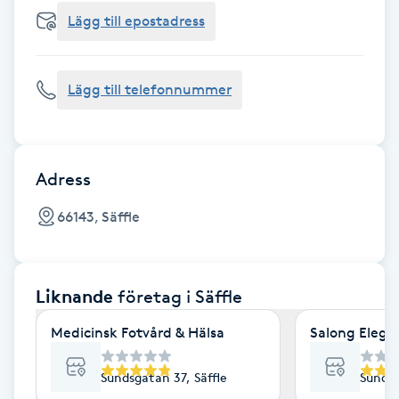
Cryoterapi
Lägg till epostadress
D
Damklippning
Lägg till telefonnummer
Dermapen
Diamantslipning
Adress
E
66143, Säffle
Enzympeeling
Liknande
företag
i Säffle
Extensions
Medicinsk Fotvård & Hälsa
Salong Elega
Extensions borttagning
Sundsgatan 37, Säffle
Sundsg
Eyeliner-tatuering