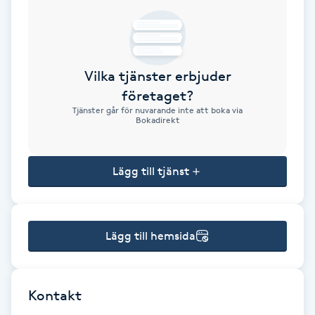
Brynformning
Brynfärgning
Vilka tjänster erbjuder
företaget?
Brynplockning
Tjänster går för nuvarande inte att boka via
Bokadirekt
Bröllopsuppsättning
C
Lägg till tjänst
Celluliter
Lägg till hemsida
Coachning
Color correction
Kontakt