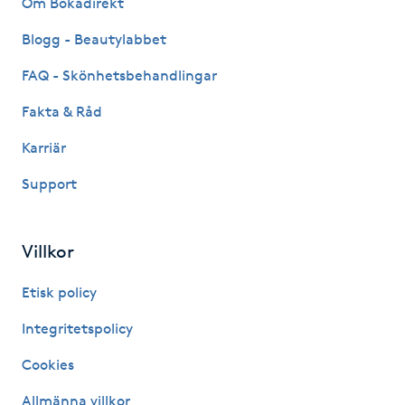
Om Bokadirekt
Fransk manikyr
Blogg - Beautylabbet
Fransrengöring
FAQ - Skönhetsbehandlingar
Fakta & Råd
Frekvensterapi
Karriär
Friskvård
Support
Friskvårdsmassage
Villkor
Frisör
Etisk policy
Funktionsanalys
Integritetspolicy
Cookies
Färgning
Allmänna villkor