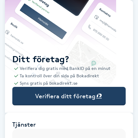
Babylights
Balayage
Bambumassage
Ditt företag?
Barber
Verifiera dig gratis med BankID på en minut
Ta kontroll över din sida på Bokadirekt
Barnklippning
Syns gratis på bokadirekt.se
Verifiera ditt företag
BIAB
Blowout
Tjänster
Bottenfärg