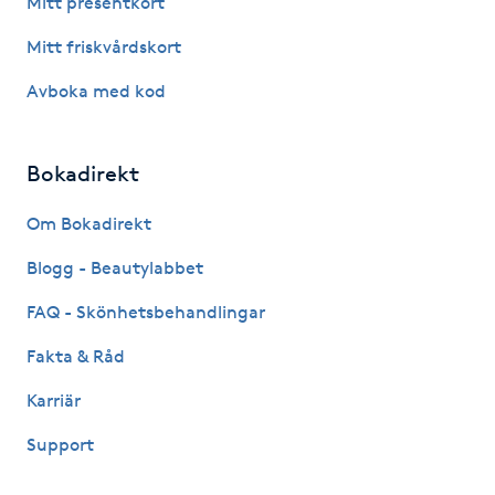
Mitt presentkort
Fotsvamp
Mitt friskvårdskort
Fotvård
Avboka med kod
Fransar
Bokadirekt
Fransborttagning
Om Bokadirekt
Blogg - Beautylabbet
Fransfärgning
FAQ - Skönhetsbehandlingar
Fransförlängning
Fakta & Råd
Fransförlängning Megavolym
Karriär
Support
Fransförlängning Volym