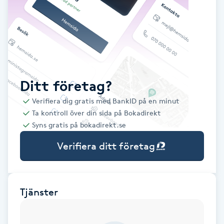
Babylights
Balayage
Bambumassage
Ditt företag?
Verifiera dig gratis med BankID på en minut
Barber
Ta kontroll över din sida på Bokadirekt
Syns gratis på bokadirekt.se
Barnklippning
Verifiera ditt företag
BIAB
Blowout
Tjänster
Bottenfärg