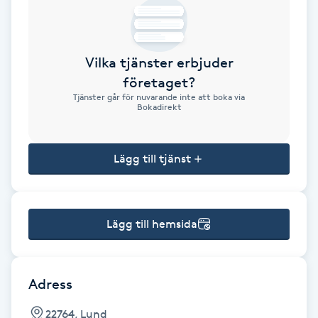
Brynformning
Vilka tjänster erbjuder
Brynfärgning
företaget?
Tjänster går för nuvarande inte att boka via
Brynplockning
Bokadirekt
Bröllopsuppsättning
Lägg till tjänst
C
Celluliter
Lägg till hemsida
Coachning
Color correction
Adress
22764, Lund