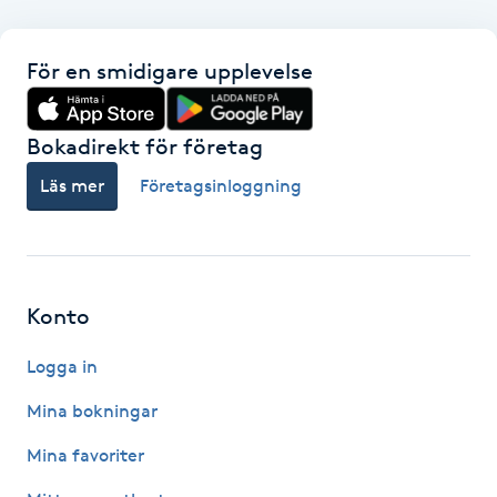
F
För en smidigare upplevelse
Face framing
Bokadirekt för företag
Faceliftmassage
Läs mer
Företagsinloggning
Fet hårbotten
Fettreducering
Konto
Fibromassage
Logga in
Fillers
Mina bokningar
Mina favoriter
Fotmassage