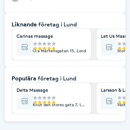
Cryoterapi
D
Liknande
företag
i Lund
Damklippning
Carinas massage
Let Us Massa
Dermapen
Ö:a Mårtensgatan 15, Lund
Stora 
Diamantslipning
E
Populära
företag
i Lund
Enzympeeling
Delta Massage
Larsson & La
Extensions
Knut den stores gata 7, Lund
Västra
Extensions borttagning
Eyeliner-tatuering