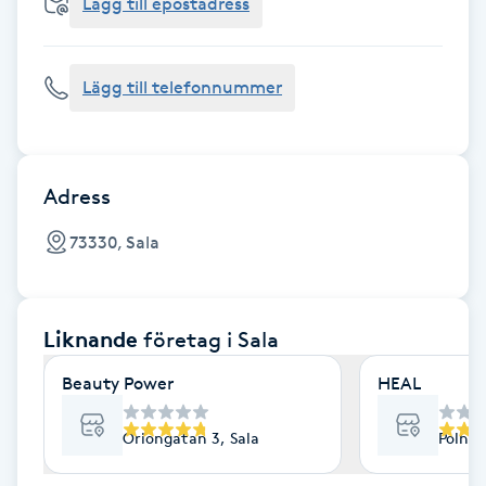
Cryoterapi
Lägg till epostadress
D
Lägg till telefonnummer
Damklippning
Dermapen
Adress
Diamantslipning
73330, Sala
E
Enzympeeling
Liknande
företag
i Sala
Extensions
Beauty Power
HEAL
Extensions borttagning
Oriongatan 3, Sala
Polhem
Eyeliner-tatuering