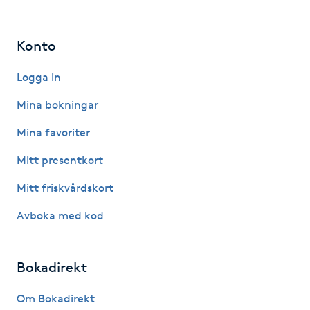
Fotsvamp
Konto
Fotvård
Logga in
Fransar
Mina bokningar
Fransborttagning
Mina favoriter
Mitt presentkort
Fransfärgning
Mitt friskvårdskort
Fransförlängning
Avboka med kod
Fransförlängning Megavolym
Bokadirekt
Fransförlängning Volym
Om Bokadirekt