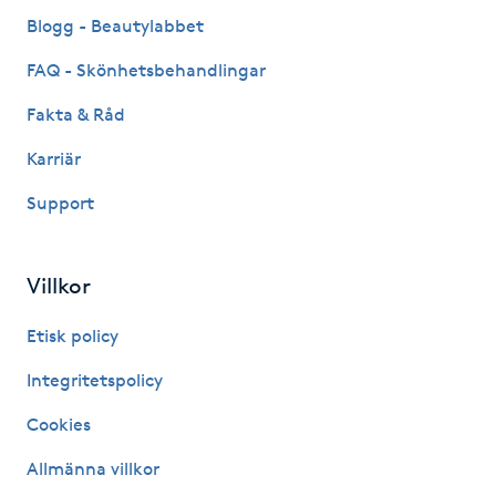
Fransk manikyr
Blogg - Beautylabbet
FAQ - Skönhetsbehandlingar
Fransrengöring
Fakta & Råd
Frekvensterapi
Karriär
Support
Friskvård
Friskvårdsmassage
Villkor
Frisör
Etisk policy
Integritetspolicy
Funktionsanalys
Cookies
Färgning
Allmänna villkor