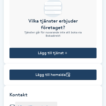
Brynformning
Vilka tjänster erbjuder
Brynfärgning
företaget?
Tjänster går för nuvarande inte att boka via
Brynplockning
Bokadirekt
Bröllopsuppsättning
Lägg till tjänst
C
Celluliter
Lägg till hemsida
Coachning
Color correction
Kontakt