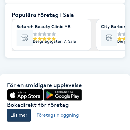
F
Populära
företag
i Sala
Face framing
Setareh Beauty Clinic AB
City Barber
Faceliftmassage
Bergslagsgatan 7, Sala
Bergs
Fet hårbotten
Fettreducering
För en smidigare upplevelse
Fibromassage
Fillers
Bokadirekt för företag
Läs mer
Företagsinloggning
Fotmassage