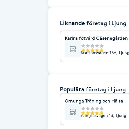
Brynformning
Liknande
företag
i Ljung
Brynfärgning
Karins fotvård Gäsenegården
Brynplockning
Stationsvägen 16A, Ljun
Bröllopsuppsättning
C
Celluliter
Populära
företag
i Ljung
Coachning
Ornunga Träning och Hälsa
Alingsåsvägen 13, Ljung
Color correction