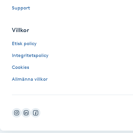
Support
Fotsvamp
Fotvård
Villkor
Fransar
Etisk policy
Integritetspolicy
Fransborttagning
Cookies
Fransfärgning
Allmänna villkor
Fransförlängning
Fransförlängning Megavolym
Fransförlängning Volym