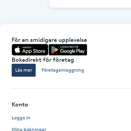
Cryoterapi
D
Damklippning
För en smidigare upplevelse
Dermapen
Bokadirekt för företag
Diamantslipning
E
Läs mer
Företagsinloggning
Enzympeeling
Extensions
Konto
Extensions borttagning
Logga in
Mina bokningar