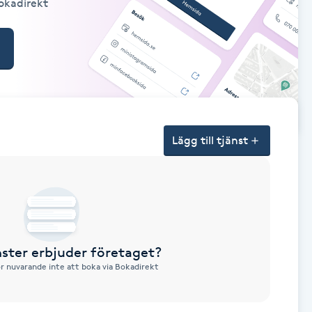
Bokadirekt
Lägg till tjänst
nster erbjuder företaget?
ör nuvarande inte att boka via Bokadirekt