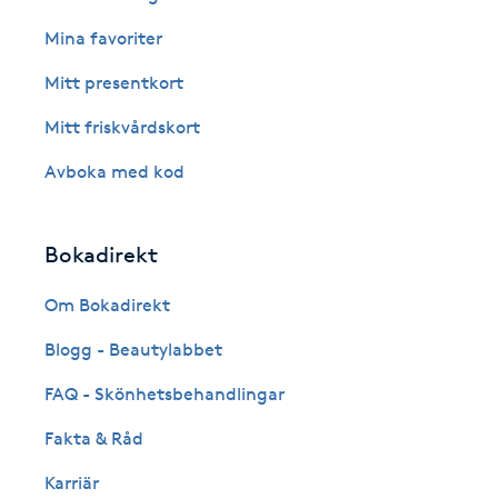
Eyeliner-tatuering
Mina favoriter
F
Mitt presentkort
Face framing
Mitt friskvårdskort
Faceliftmassage
Avboka med kod
Fet hårbotten
Bokadirekt
Fettreducering
Om Bokadirekt
Fibromassage
Blogg - Beautylabbet
FAQ - Skönhetsbehandlingar
Fillers
Fakta & Råd
Fotmassage
Karriär