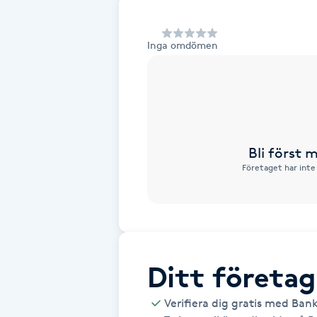
Alternativmedicin
Inga omdömen
Andningsmassage
Ansiktslyft utan kirurgi
Aromamassage
Bli först
Företaget har inte
Ashtanga Yoga
Ayurveda
Ayurvedisk Massage
Ditt företag
Ansiktsbehandling djuprengörande
Verifiera dig gratis med Ban
B