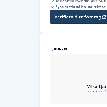
Ta kontroll över din sida på 
Syns gratis på bokadirekt.se
Babylights
Verifiera ditt företag
Balayage
Bambumassage
Tjänster
Barber
Barnklippning
BIAB
Vilka tjä
Blowout
Tjänster går f
Bottenfärg