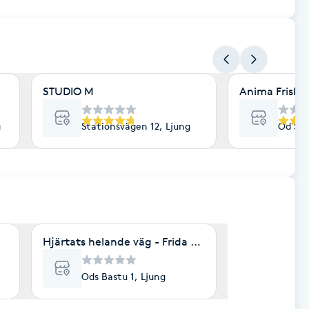
STUDIO M
Anima Friskv
g
Stationsvägen 12, Ljung
Od Sto
Hjärtats helande väg - Frida Ungquist
Ods Bastu 1, Ljung