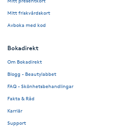
Mitt presentkort
Fotsvamp
Mitt friskvårdskort
Fotvård
Avboka med kod
Fransar
Bokadirekt
Fransborttagning
Om Bokadirekt
Blogg - Beautylabbet
Fransfärgning
FAQ - Skönhetsbehandlingar
Fransförlängning
Fakta & Råd
Fransförlängning Megavolym
Karriär
Support
Fransförlängning Volym