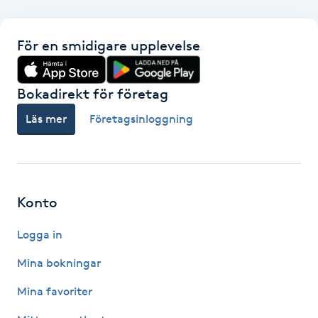
F
För en smidigare upplevelse
Face framing
Bokadirekt för företag
Faceliftmassage
Läs mer
Företagsinloggning
Fet hårbotten
Fettreducering
Konto
Fibromassage
Logga in
Fillers
Mina bokningar
Mina favoriter
Fotmassage