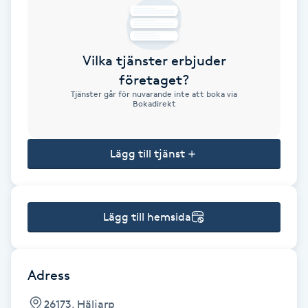
Brynformning
Vilka tjänster erbjuder
Brynfärgning
företaget?
Tjänster går för nuvarande inte att boka via
Brynplockning
Bokadirekt
Bröllopsuppsättning
Lägg till tjänst
C
Celluliter
Lägg till hemsida
Coachning
Color correction
Adress
26173, Häljarp