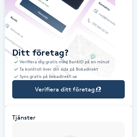
Babylights
Balayage
Bambumassage
Ditt företag?
Verifiera dig gratis med BankID på en minut
Barber
Ta kontroll över din sida på Bokadirekt
Syns gratis på bokadirekt.se
Barnklippning
Verifiera ditt företag
BIAB
Blowout
Tjänster
Bottenfärg