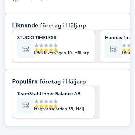
Cryoterapi
D
Liknande
företag
i Häljarp
Damklippning
STUDIO TIMELESS
Hannas fotvår
Dermapen
Rödklövervägen 10, Häljarp
Lönnvä
Diamantslipning
E
Populära
företag
i Häljarp
Enzympeeling
TeamStahl Inner Balance AB
Extensions
Hagtornsgården 35, Häljarp
Extensions borttagning
Eyeliner-tatuering