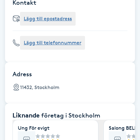
Cryoterapi
Kontakt
D
Lägg till epostadress
Damklippning
Lägg till telefonnummer
Dermapen
Diamantslipning
E
Adress
Enzympeeling
11432, Stockholm
Extensions
Liknande
företag
i Stockholm
Extensions borttagning
Ung För evigt
Salong BELLA
Eyeliner-tatuering