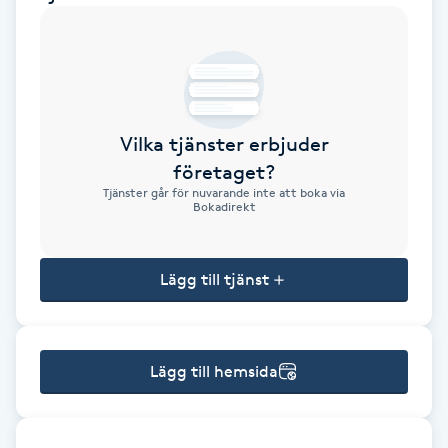
Brynformning
Brynfärgning
Vilka tjänster erbjuder
Brynplockning
företaget?
Tjänster går för nuvarande inte att boka via
Bröllopsuppsättning
Bokadirekt
C
Lägg till tjänst
Celluliter
Coachning
Lägg till hemsida
Color correction