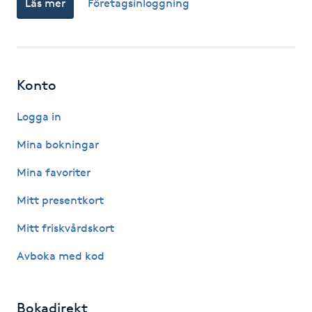
Läs mer
Företagsinloggning
Fotsvamp
Fotvård
Konto
Fransar
Logga in
Fransborttagning
Mina bokningar
Fransfärgning
Mina favoriter
Mitt presentkort
Fransförlängning
Mitt friskvårdskort
Fransförlängning Megavolym
Avboka med kod
Fransförlängning Volym
Bokadirekt