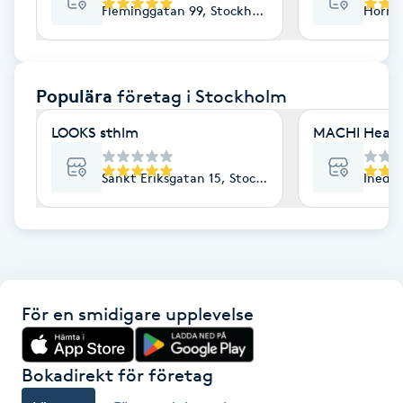
Fleminggatan 99, Stockholm
Horns
F
Face framing
Populära
företag
i Stockholm
Faceliftmassage
LOOKS sthlm
MACHI Heal
Fet hårbotten
Sankt Eriksgatan 15, Stockholm
Inedal
Fettreducering
Fibromassage
För en smidigare upplevelse
Fillers
Fotmassage
Bokadirekt för företag