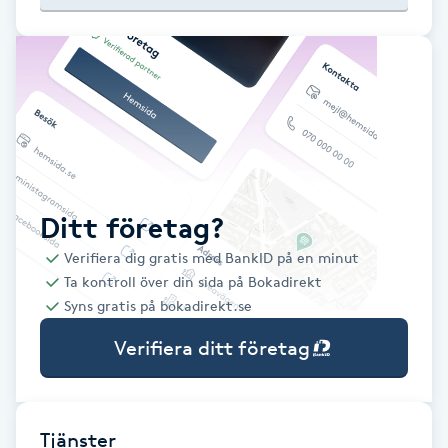
Babylights
Balayage
Bambumassage
Barber
Ditt företag?
Verifiera dig gratis med BankID på en minut
Barnklippning
Ta kontroll över din sida på Bokadirekt
Syns gratis på bokadirekt.se
BIAB
Verifiera ditt företag
Blowout
Bottenfärg
Tjänster