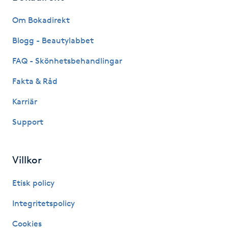
Fransk manikyr
Om Bokadirekt
Fransrengöring
Blogg - Beautylabbet
FAQ - Skönhetsbehandlingar
Frekvensterapi
Fakta & Råd
Friskvård
Karriär
Support
Friskvårdsmassage
Frisör
Villkor
Funktionsanalys
Etisk policy
Integritetspolicy
Färgning
Cookies