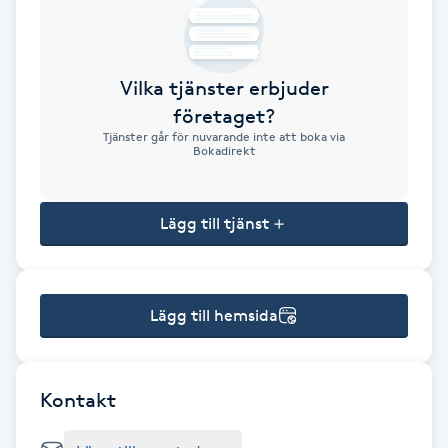
Brynformning
Vilka tjänster erbjuder
Brynfärgning
företaget?
Tjänster går för nuvarande inte att boka via
Brynplockning
Bokadirekt
Bröllopsuppsättning
Lägg till tjänst
C
Celluliter
Lägg till hemsida
Coachning
Color correction
Kontakt