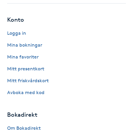
Fotsvamp
Konto
Fotvård
Logga in
Fransar
Mina bokningar
Fransborttagning
Mina favoriter
Mitt presentkort
Fransfärgning
Mitt friskvårdskort
Fransförlängning
Avboka med kod
Fransförlängning Megavolym
Bokadirekt
Fransförlängning Volym
Om Bokadirekt