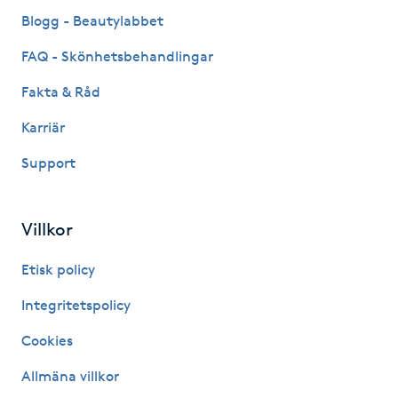
Fransk manikyr
Blogg - Beautylabbet
FAQ - Skönhetsbehandlingar
Fransrengöring
Fakta & Råd
Frekvensterapi
Karriär
Support
Friskvård
Friskvårdsmassage
Villkor
Frisör
Etisk policy
Integritetspolicy
Funktionsanalys
Cookies
Färgning
Allmäna villkor