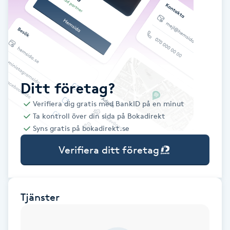
Babylights
Balayage
Bambumassage
Ditt företag?
Verifiera dig gratis med BankID på en minut
Barber
Ta kontroll över din sida på Bokadirekt
Syns gratis på bokadirekt.se
Barnklippning
Verifiera ditt företag
BIAB
Blowout
Tjänster
Bottenfärg