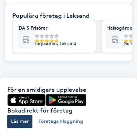
F
Populära
företag
i Leksand
Face framing
IDA'S Frisörer
Hälsogården 
Faceliftmassage
Färjbacken, Leksand
Norsga
Fet hårbotten
Fettreducering
För en smidigare upplevelse
Fibromassage
Fillers
Bokadirekt för företag
Läs mer
Företagsinloggning
Fotmassage