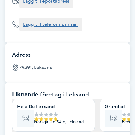
Cryoterapi
Lägg till epostadress
D
Lägg till telefonnummer
Damklippning
Dermapen
Adress
Diamantslipning
79391, Leksand
E
Enzympeeling
Liknande
företag
i Leksand
Extensions
Hela Du Leksand
Grundad
Extensions borttagning
Norsgatan 34 c, Leksand
Becko
Eyeliner-tatuering