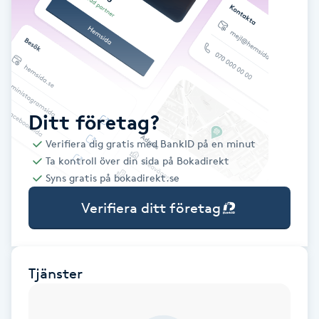
Babylights
Balayage
Bambumassage
Ditt företag?
Verifiera dig gratis med BankID på en minut
Barber
Ta kontroll över din sida på Bokadirekt
Syns gratis på bokadirekt.se
Barnklippning
Verifiera ditt företag
BIAB
Blowout
Tjänster
Bottenfärg