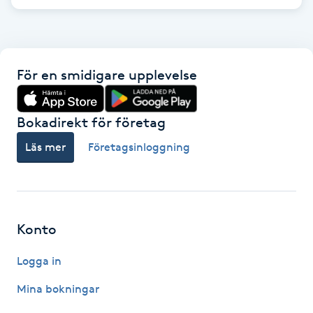
F
Face framing
För en smidigare upplevelse
Faceliftmassage
Bokadirekt för företag
Fet hårbotten
Läs mer
Företagsinloggning
Fettreducering
Fibromassage
Konto
Fillers
Logga in
Fotmassage
Mina bokningar