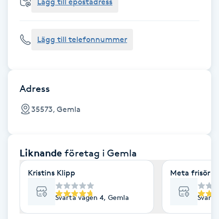
Cryoterapi
Lägg till epostadress
D
Lägg till telefonnummer
Damklippning
Dermapen
Adress
Diamantslipning
35573, Gemla
E
Enzympeeling
Liknande
företag
i Gemla
Extensions
Kristins Klipp
Meta frisör
Extensions borttagning
Svarta vägen 4, Gemla
Svarta
Eyeliner-tatuering