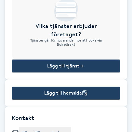
Brynformning
Vilka tjänster erbjuder
Brynfärgning
företaget?
Tjänster går för nuvarande inte att boka via
Brynplockning
Bokadirekt
Bröllopsuppsättning
Lägg till tjänst
C
Celluliter
Lägg till hemsida
Coachning
Color correction
Kontakt