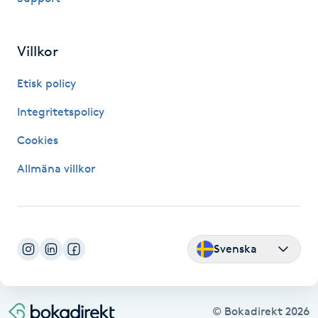
Fransk manikyr
Villkor
Fransrengöring
Etisk policy
Frekvensterapi
Integritetspolicy
Friskvård
Cookies
Allmäna villkor
Friskvårdsmassage
Frisör
Svenska
Funktionsanalys
Färgning
© Bokadirekt
2026