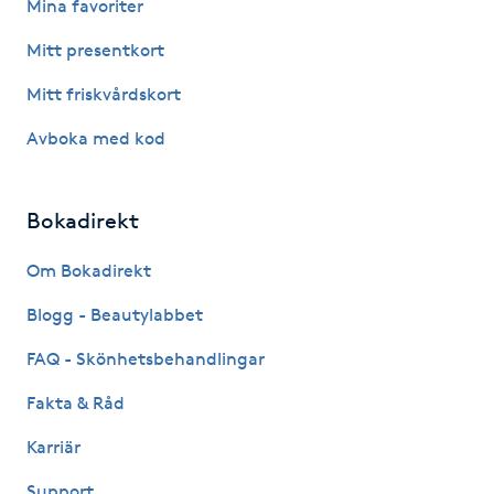
Mina favoriter
Fotsvamp
Mitt presentkort
Fotvård
Mitt friskvårdskort
Avboka med kod
Fransar
Fransborttagning
Bokadirekt
Fransfärgning
Om Bokadirekt
Blogg - Beautylabbet
Fransförlängning
FAQ - Skönhetsbehandlingar
Fransförlängning Megavolym
Fakta & Råd
Karriär
Fransförlängning Volym
Support