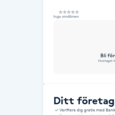
Alternativmedicin
Inga omdömen
Andningsmassage
Ansiktslyft utan kirurgi
Aromamassage
Bli f
Företaget h
Ashtanga Yoga
Ayurveda
Ayurvedisk Massage
Ditt företag
Ansiktsbehandling djuprengörande
Verifiera dig gratis med Ban
B