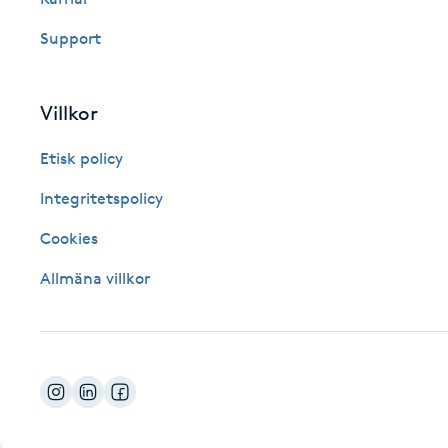
Fotsvamp
Support
Fotvård
Villkor
Fransar
Etisk policy
Fransborttagning
Integritetspolicy
Cookies
Fransfärgning
Allmäna villkor
Fransförlängning
Fransförlängning Megavolym
Fransförlängning Volym