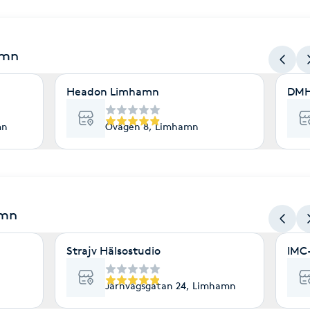
amn
Headon Limhamn
DMH
mn
Övägen 8, Limhamn
amn
Strajv Hälsostudio
IMC-
n
Järnvägsgatan 24, Limhamn