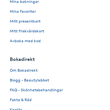
Eyeliner-tatuering
Mina bokningar
F
Mina favoriter
Face framing
Mitt presentkort
Mitt friskvårdskort
Faceliftmassage
Avboka med kod
Fet hårbotten
Bokadirekt
Fettreducering
Om Bokadirekt
Fibromassage
Blogg - Beautylabbet
Fillers
FAQ - Skönhetsbehandlingar
Fakta & Råd
Fotmassage
Karriär