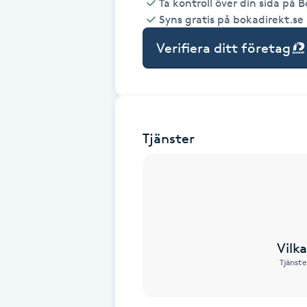
Ta kontroll över din sida på 
Syns gratis på bokadirekt.se
Babylights
Verifiera ditt företag
Balayage
Bambumassage
Tjänster
Barber
Barnklippning
BIAB
Vilk
Blowout
Tjänste
Bottenfärg