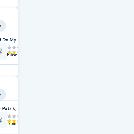
 Do My Hair
Blåsebergavägen 17, Limhamn
 Patrik, Mattias & Ardian
Trollenäsgatan 2, Malmö