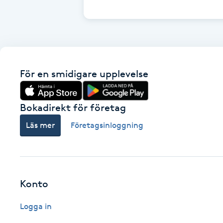
Cryoterapi
D
Damklippning
För en smidigare upplevelse
Dermapen
Diamantslipning
Bokadirekt för företag
E
Läs mer
Företagsinloggning
Enzympeeling
Extensions
Konto
Extensions borttagning
Logga in