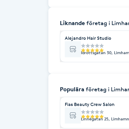
Brynformning
Liknande
företag
i Limh
Brynfärgning
Alejandro Hair Studio
Brynplockning
Idrottsgatan 30, Limha
Bröllopsuppsättning
C
Celluliter
Populära
företag
i Limh
Coachning
Fias Beauty Crew Salon
Color correction
Linnégatan 25, Limham