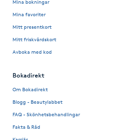
Eyeliner-tatuering
Mina bokningar
F
Mina favoriter
Face framing
Mitt presentkort
Mitt friskvårdskort
Faceliftmassage
Avboka med kod
Fet hårbotten
Bokadirekt
Fettreducering
Om Bokadirekt
Fibromassage
Blogg - Beautylabbet
Fillers
FAQ - Skönhetsbehandlingar
Fakta & Råd
Fotmassage
Karriär