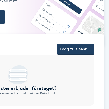
Bokadirekt
Lägg till tjänst
nster erbjuder företaget?
ör nuvarande inte att boka via Bokadirekt