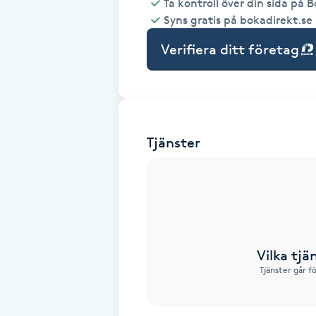
Ta kontroll över din sida på 
Syns gratis på bokadirekt.se
Babylights
Verifiera ditt företag
Balayage
Bambumassage
Tjänster
Barber
Barnklippning
BIAB
Vilka tjä
Blowout
Tjänster går f
Bottenfärg