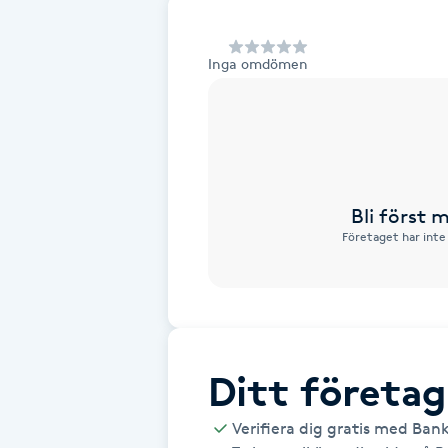
Alternativmedicin
Inga omdömen
Andningsmassage
Ansiktslyft utan kirurgi
Aromamassage
Bli först
Företaget har inte
Ashtanga Yoga
Ayurveda
Ayurvedisk Massage
Ditt företag
Ansiktsbehandling djuprengörande
Verifiera dig gratis med Ban
B