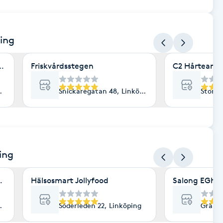
ping
huset
Friskvårdsstegen
C2 Hårteam
nköping
Snickaregatan 48, Linköping
Storga
ing
huset
Hälsosmart Jollyfood
Salong EGhO
nköping
Söderleden 22, Linköping
Gränsl