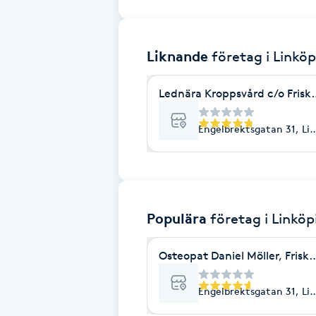
Brynformning
Liknande
företag
i Linkö
Brynfärgning
Lednära Kroppsvård c/o Frisk
Brynplockning
Engelbrektsgatan 31, Li
Bröllopsuppsättning
C
Celluliter
Populära
företag
i Linköp
Coachning
Osteopat Daniel Möller, Frisk
Color correction
Engelbrektsgatan 31, Li