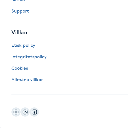
Fotsvamp
Support
Fotvård
Villkor
Fransar
Etisk policy
Fransborttagning
Integritetspolicy
Cookies
Fransfärgning
Allmäna villkor
Fransförlängning
Fransförlängning Megavolym
Fransförlängning Volym