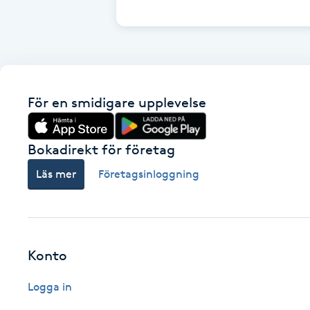
Cryoterapi
D
Damklippning
För en smidigare upplevelse
Dermapen
Diamantslipning
Bokadirekt för företag
E
Läs mer
Företagsinloggning
Enzympeeling
Extensions
Konto
Extensions borttagning
Logga in