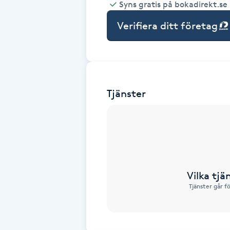
Syns gratis på bokadirekt.se
Babylights
Verifiera ditt företag
Balayage
Bambumassage
Tjänster
Barber
Barnklippning
BIAB
Vilka tjä
Tjänster går f
Blowout
Bottenfärg