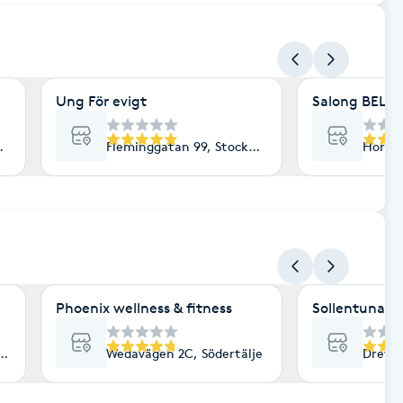
Ung För evigt
Salong BELLA
Göteborg
Fleminggatan 99, Stockholm
Hornsg
Phoenix wellness & fitness
Sollentuna H
olm
Wedavägen 2C, Södertälje
Drevka