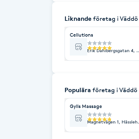
Brynformning
Liknande
företag
i Väddö
Brynfärgning
Cellutions
Brynplockning
Erik Dahlbergsgatan 4, 
Bröllopsuppsättning
C
Populära
företag
i Väddö
Celluliter
Gylls Massage
Coachning
Magnetvägen 1, Hässleh
Color correction