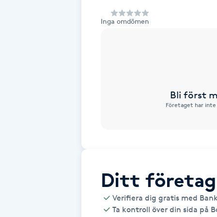
Alternativmedicin
Inga omdömen
Andningsmassage
Ansiktslyft utan kirurgi
Aromamassage
Bli först
Företaget har inte
Ashtanga Yoga
Ayurveda
Ayurvedisk Massage
Ditt företag
Verifiera dig gratis med Ban
Ansiktsbehandling djuprengörande
Ta kontroll över din sida på 
B