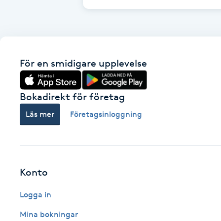
Cryoterapi
D
Damklippning
För en smidigare upplevelse
Dermapen
Bokadirekt för företag
Diamantslipning
Läs mer
Företagsinloggning
E
Enzympeeling
Extensions
Konto
Logga in
Extensions borttagning
Mina bokningar