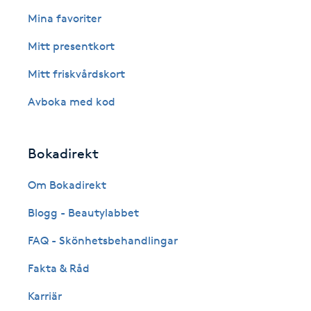
Eyeliner-tatuering
Mina favoriter
F
Mitt presentkort
Face framing
Mitt friskvårdskort
Faceliftmassage
Avboka med kod
Fet hårbotten
Bokadirekt
Fettreducering
Om Bokadirekt
Blogg - Beautylabbet
Fibromassage
FAQ - Skönhetsbehandlingar
Fillers
Fakta & Råd
Fotmassage
Karriär