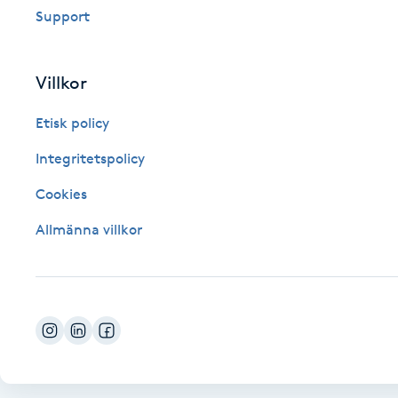
Support
Fotsvamp
Fotvård
Villkor
Etisk policy
Fransar
Integritetspolicy
Fransborttagning
Cookies
Fransfärgning
Allmänna villkor
Fransförlängning
Fransförlängning Megavolym
Fransförlängning Volym