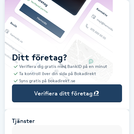
Babylights
Balayage
Bambumassage
Ditt företag?
Barber
Verifiera dig gratis med BankID på en minut
Ta kontroll över din sida på Bokadirekt
Barnklippning
Syns gratis på bokadirekt.se
Verifiera ditt företag
BIAB
Blowout
Tjänster
Bottenfärg