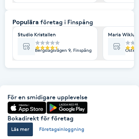
F
Populära
företag
i Finspång
Face framing
Studio Kristallen
Maria Wiklun
Faceliftmassage
Bergslagsvägen 9, Finspång
Öster
Fet hårbotten
Fettreducering
Fibromassage
För en smidigare upplevelse
Fillers
Bokadirekt för företag
Fotmassage
Läs mer
Företagsinloggning