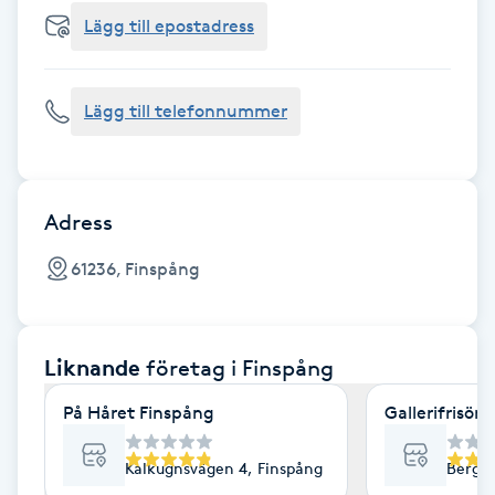
Cryoterapi
Lägg till epostadress
D
Damklippning
Lägg till telefonnummer
Dermapen
Diamantslipning
Adress
E
61236, Finspång
Enzympeeling
Liknande
företag
i Finspång
Extensions
På Håret Finspång
Gallerifrisör
Extensions borttagning
Kalkugnsvägen 4, Finspång
Bergsl
Eyeliner-tatuering