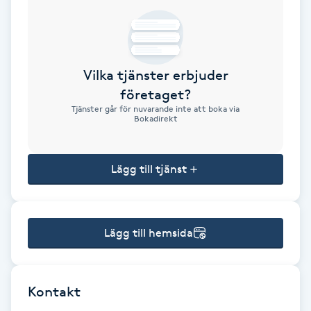
Brynformning
Brynfärgning
Vilka tjänster erbjuder
företaget?
Brynplockning
Tjänster går för nuvarande inte att boka via
Bokadirekt
Bröllopsuppsättning
C
Lägg till tjänst
Celluliter
Lägg till hemsida
Coachning
Color correction
Kontakt