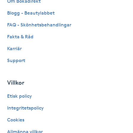
Om Bokadirekt
Fransk manikyr
Blogg - Beautylabbet
Fransrengöring
FAQ - Skönhetsbehandlingar
Fakta & Råd
Frekvensterapi
Karriär
Friskvård
Support
Friskvårdsmassage
Villkor
Frisör
Etisk policy
Funktionsanalys
Integritetspolicy
Cookies
Färgning
Allmänna villkor