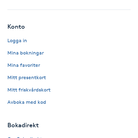
Fotsvamp
Fotvård
Konto
Fransar
Logga in
Mina bokningar
Fransborttagning
Mina favoriter
Fransfärgning
Mitt presentkort
Mitt friskvårdskort
Fransförlängning
Avboka med kod
Fransförlängning Megavolym
Bokadirekt
Fransförlängning Volym