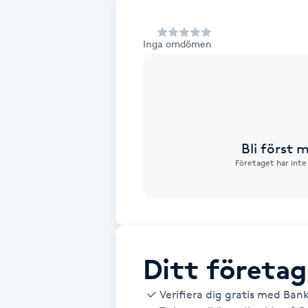
Alternativmedicin
Inga omdömen
Andningsmassage
Ansiktslyft utan kirurgi
Aromamassage
Bli först
Företaget har inte
Ashtanga Yoga
Ayurveda
Ayurvedisk Massage
Ditt företag
Ansiktsbehandling djuprengörande
Verifiera dig gratis med Ban
B