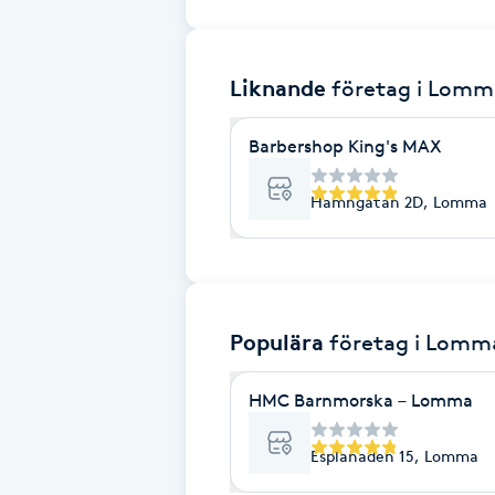
Brynformning
Liknande
företag
i Lomm
Brynfärgning
Barbershop King's MAX
Brynplockning
Hamngatan 2D, Lomma
Bröllopsuppsättning
C
Celluliter
Populära
företag
i Lomm
Coachning
HMC Barnmorska – Lomma
Color correction
Esplanaden 15, Lomma