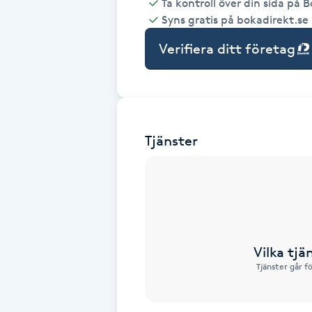
Ta kontroll över din sida på 
Syns gratis på bokadirekt.se
Babylights
Verifiera ditt företag
Balayage
Bambumassage
Tjänster
Barber
Barnklippning
BIAB
Vilka tjä
Blowout
Tjänster går f
Bottenfärg