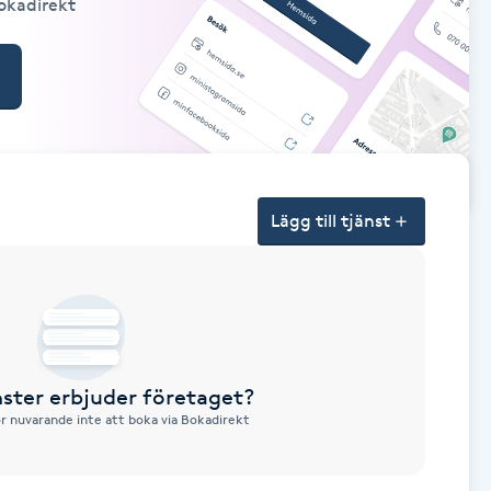
Bokadirekt
Lägg till tjänst
nster erbjuder företaget?
ör nuvarande inte att boka via Bokadirekt