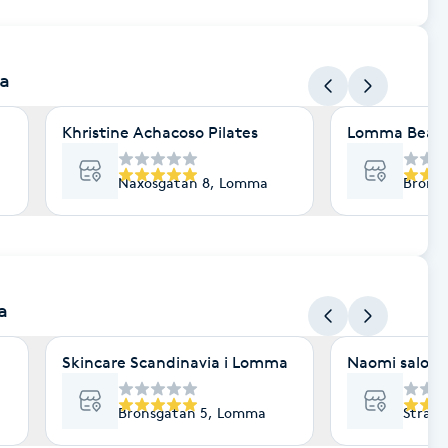
a
Khristine Achacoso Pilates
Lomma Beau
Naxosgatan 8, Lomma
Brons
a
Skincare Scandinavia i Lomma
Naomi salon
Bronsgatan 5, Lomma
Stran