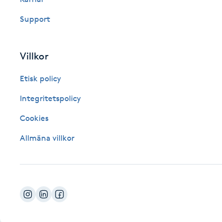
Fotsvamp
Support
Fotvård
Villkor
Fransar
Etisk policy
Fransborttagning
Integritetspolicy
Cookies
Fransfärgning
Allmäna villkor
Fransförlängning
Fransförlängning Megavolym
Fransförlängning Volym