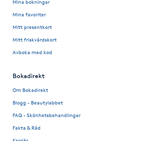
Eyeliner-tatuering
Mina bokningar
F
Mina favoriter
Face framing
Mitt presentkort
Mitt friskvårdskort
Faceliftmassage
Avboka med kod
Fet hårbotten
Bokadirekt
Fettreducering
Om Bokadirekt
Fibromassage
Blogg - Beautylabbet
Fillers
FAQ - Skönhetsbehandlingar
Fakta & Råd
Fotmassage
Karriär