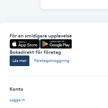
Cryoterapi
D
Damklippning
För en smidigare upplevelse
Dermapen
Diamantslipning
Bokadirekt för företag
E
Läs mer
Företagsinloggning
Enzympeeling
Extensions
Konto
Extensions borttagning
Logga in