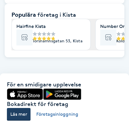
F
Populära
företag
i Kista
Face framing
Hairfine Kista
Number One 
Faceliftmassage
Torshamnsgatan 53, Kista
Koldin
Fet hårbotten
Fettreducering
För en smidigare upplevelse
Fibromassage
Fillers
Bokadirekt för företag
Läs mer
Företagsinloggning
Fotmassage