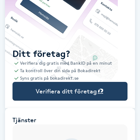
Babylights
Balayage
Bambumassage
Ditt företag?
Verifiera dig gratis med BankID på en minut
Barber
Ta kontroll över din sida på Bokadirekt
Syns gratis på bokadirekt.se
Barnklippning
Verifiera ditt företag
BIAB
Blowout
Tjänster
Bottenfärg