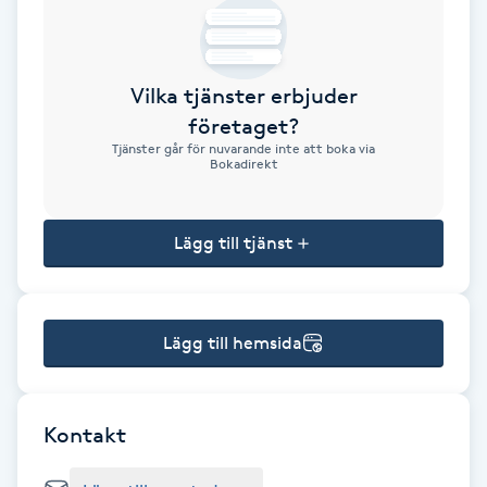
Brynformning
Vilka tjänster erbjuder
Brynfärgning
företaget?
Tjänster går för nuvarande inte att boka via
Brynplockning
Bokadirekt
Bröllopsuppsättning
Lägg till tjänst
C
Celluliter
Lägg till hemsida
Coachning
Color correction
Kontakt