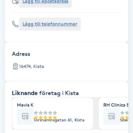
Cryoterapi
Lägg till epostadress
D
Lägg till telefonnummer
Damklippning
Dermapen
Adress
Diamantslipning
16474, Kista
E
Enzympeeling
Liknande
företag
i Kista
Extensions
Mavis K
RH Clinics 
Extensions borttagning
Torshamnsgatan 61, Kista
Sibeli
Eyeliner-tatuering