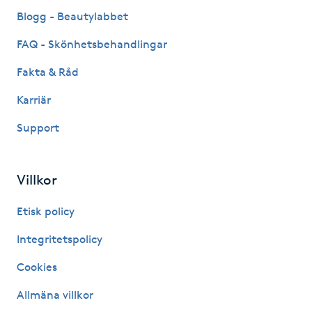
Fransk manikyr
Blogg - Beautylabbet
FAQ - Skönhetsbehandlingar
Fransrengöring
Fakta & Råd
Frekvensterapi
Karriär
Support
Friskvård
Friskvårdsmassage
Villkor
Frisör
Etisk policy
Integritetspolicy
Funktionsanalys
Cookies
Färgning
Allmäna villkor