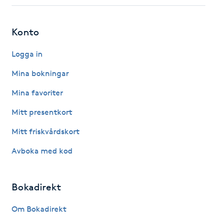
Fotsvamp
Konto
Fotvård
Logga in
Fransar
Mina bokningar
Fransborttagning
Mina favoriter
Mitt presentkort
Fransfärgning
Mitt friskvårdskort
Fransförlängning
Avboka med kod
Fransförlängning Megavolym
Bokadirekt
Fransförlängning Volym
Om Bokadirekt