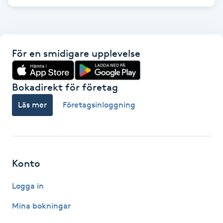
F
Face framing
För en smidigare upplevelse
Faceliftmassage
Bokadirekt för företag
Fet hårbotten
Läs mer
Företagsinloggning
Fettreducering
Fibromassage
Konto
Fillers
Logga in
Fotmassage
Mina bokningar