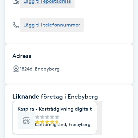
Cryoterapi
Lägg till epostadress
D
Lägg till telefonnummer
Damklippning
Dermapen
Adress
Diamantslipning
18246, Enebyberg
E
Enzympeeling
Liknande
företag
i Enebyberg
Extensions
Kaspira - Kostrådgivning digitalt
Extensions borttagning
Kantarellgränd, Enebyberg
Eyeliner-tatuering