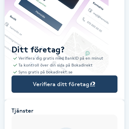
Babylights
Balayage
Bambumassage
Ditt företag?
Verifiera dig gratis med BankID på en minut
Barber
Ta kontroll över din sida på Bokadirekt
Syns gratis på bokadirekt.se
Barnklippning
Verifiera ditt företag
BIAB
Blowout
Tjänster
Bottenfärg