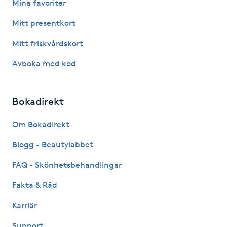
Mina favoriter
Fotsvamp
Mitt presentkort
Fotvård
Mitt friskvårdskort
Avboka med kod
Fransar
Fransborttagning
Bokadirekt
Fransfärgning
Om Bokadirekt
Blogg - Beautylabbet
Fransförlängning
FAQ - Skönhetsbehandlingar
Fransförlängning Megavolym
Fakta & Råd
Karriär
Fransförlängning Volym
Support