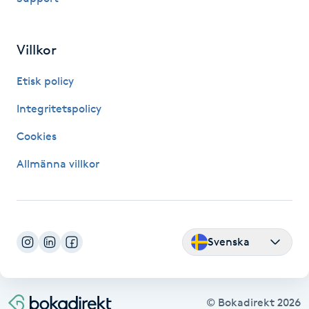
Fransk manikyr
Villkor
Fransrengöring
Etisk policy
Frekvensterapi
Integritetspolicy
Friskvård
Cookies
Allmänna villkor
Friskvårdsmassage
Frisör
Svenska
Funktionsanalys
Färgning
© Bokadirekt
2026