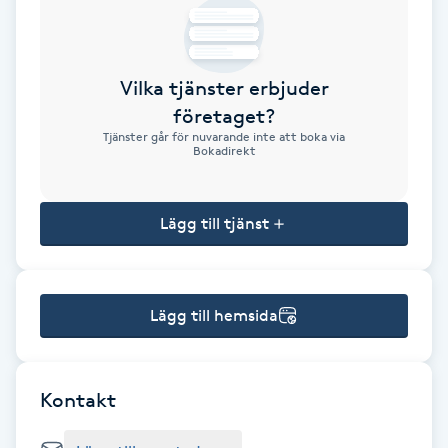
Brynformning
Vilka tjänster erbjuder
Brynfärgning
företaget?
Tjänster går för nuvarande inte att boka via
Brynplockning
Bokadirekt
Bröllopsuppsättning
Lägg till tjänst
C
Celluliter
Lägg till hemsida
Coachning
Color correction
Kontakt