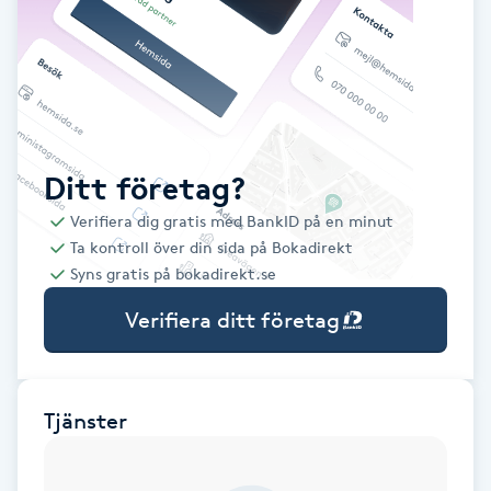
Babylights
Balayage
Bambumassage
Ditt företag?
Verifiera dig gratis med BankID på en minut
Barber
Ta kontroll över din sida på Bokadirekt
Syns gratis på bokadirekt.se
Barnklippning
Verifiera ditt företag
BIAB
Blowout
Tjänster
Bottenfärg