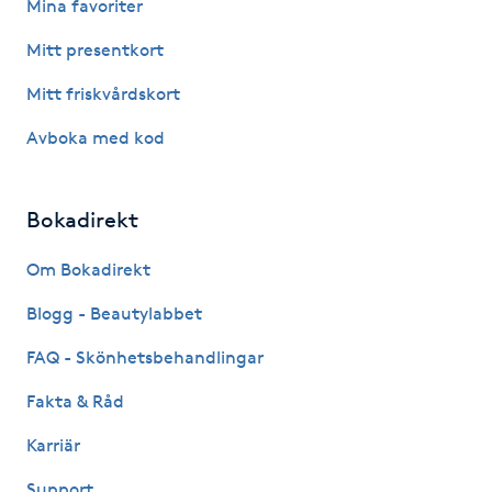
Mina favoriter
Fotsvamp
Mitt presentkort
Fotvård
Mitt friskvårdskort
Avboka med kod
Fransar
Fransborttagning
Bokadirekt
Fransfärgning
Om Bokadirekt
Blogg - Beautylabbet
Fransförlängning
FAQ - Skönhetsbehandlingar
Fransförlängning Megavolym
Fakta & Råd
Karriär
Fransförlängning Volym
Support