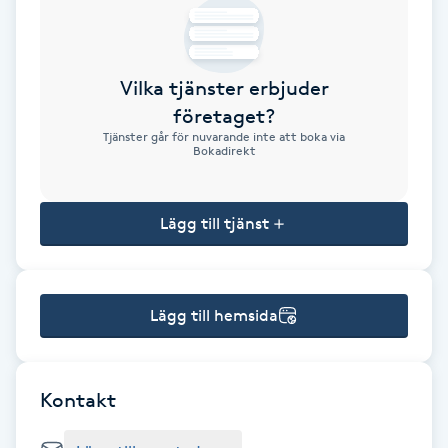
Brynformning
Vilka tjänster erbjuder
Brynfärgning
företaget?
Tjänster går för nuvarande inte att boka via
Brynplockning
Bokadirekt
Bröllopsuppsättning
Lägg till tjänst
C
Celluliter
Lägg till hemsida
Coachning
Color correction
Kontakt