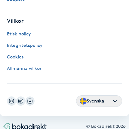
Fransk manikyr
Villkor
Fransrengöring
Etisk policy
Frekvensterapi
Integritetspolicy
Friskvård
Cookies
Allmänna villkor
Friskvårdsmassage
Frisör
Svenska
Funktionsanalys
Färgning
© Bokadirekt
2026