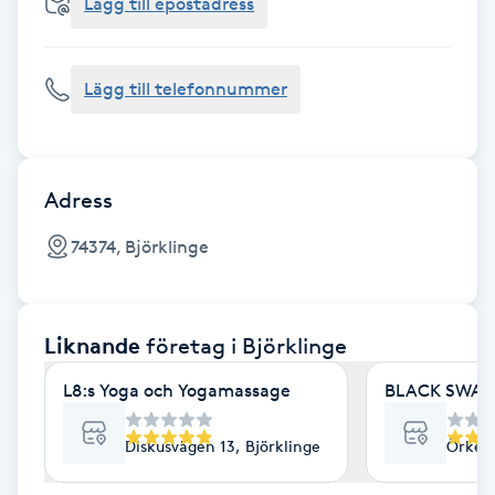
Cryoterapi
Lägg till epostadress
D
Lägg till telefonnummer
Damklippning
Dermapen
Adress
Diamantslipning
74374, Björklinge
E
Enzympeeling
Liknande
företag
i Björklinge
Extensions
L8:s Yoga och Yogamassage
BLACK SWAN
Extensions borttagning
Diskusvägen 13, Björklinge
Örke 1
Eyeliner-tatuering