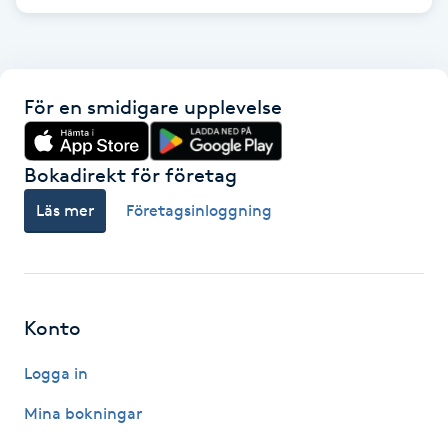
F
Face framing
För en smidigare upplevelse
Faceliftmassage
Bokadirekt för företag
Fet hårbotten
Läs mer
Företagsinloggning
Fettreducering
Fibromassage
Konto
Fillers
Logga in
Fotmassage
Mina bokningar