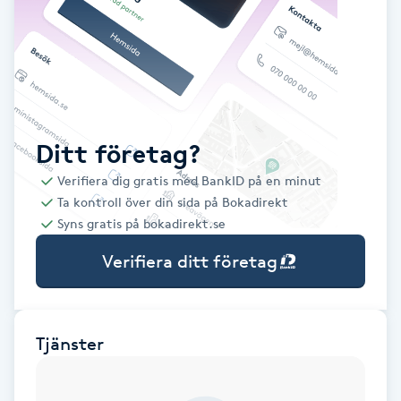
Babylights
Balayage
Bambumassage
Ditt företag?
Verifiera dig gratis med BankID på en minut
Barber
Ta kontroll över din sida på Bokadirekt
Syns gratis på bokadirekt.se
Barnklippning
Verifiera ditt företag
BIAB
Blowout
Tjänster
Bottenfärg