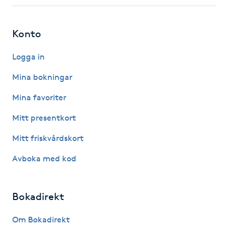
Fotsvamp
Konto
Fotvård
Logga in
Fransar
Mina bokningar
Fransborttagning
Mina favoriter
Mitt presentkort
Fransfärgning
Mitt friskvårdskort
Fransförlängning
Avboka med kod
Fransförlängning Megavolym
Bokadirekt
Fransförlängning Volym
Om Bokadirekt