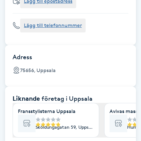
Cryoterapi
Lägg till epostadress
D
Lägg till telefonnummer
Damklippning
Dermapen
Adress
Diamantslipning
75656, Uppsala
E
Enzympeeling
Liknande
företag
i Uppsala
Extensions
Fransstylisterna Uppsala
Avivas massa
Extensions borttagning
Sköldungagatan 59, Uppsala
Humle
Eyeliner-tatuering