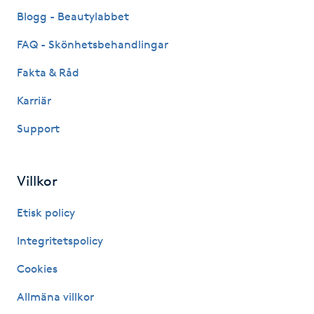
Fransk manikyr
Blogg - Beautylabbet
FAQ - Skönhetsbehandlingar
Fransrengöring
Fakta & Råd
Frekvensterapi
Karriär
Support
Friskvård
Friskvårdsmassage
Villkor
Frisör
Etisk policy
Integritetspolicy
Funktionsanalys
Cookies
Färgning
Allmäna villkor