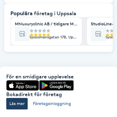
F
Populära
företag
i Uppsala
Face framing
Mhluxuryclinic AB / tidigare Mhluxuryspa
StudioLine- 
Faceliftmassage
Sysslomansgatan 17B, Uppsala
Sysslo
Fet hårbotten
Fettreducering
För en smidigare upplevelse
Fibromassage
Fillers
Bokadirekt för företag
Läs mer
Företagsinloggning
Fotmassage