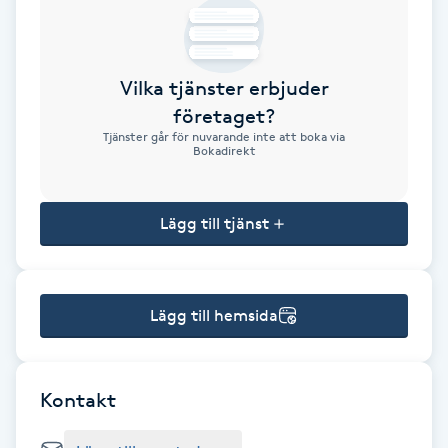
Brynformning
Vilka tjänster erbjuder
Brynfärgning
företaget?
Tjänster går för nuvarande inte att boka via
Brynplockning
Bokadirekt
Bröllopsuppsättning
Lägg till tjänst
C
Celluliter
Lägg till hemsida
Coachning
Color correction
Kontakt