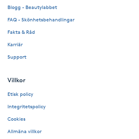
Fransk manikyr
Blogg - Beautylabbet
FAQ - Skönhetsbehandlingar
Fransrengöring
Fakta & Råd
Frekvensterapi
Karriär
Support
Friskvård
Friskvårdsmassage
Villkor
Frisör
Etisk policy
Integritetspolicy
Funktionsanalys
Cookies
Färgning
Allmäna villkor