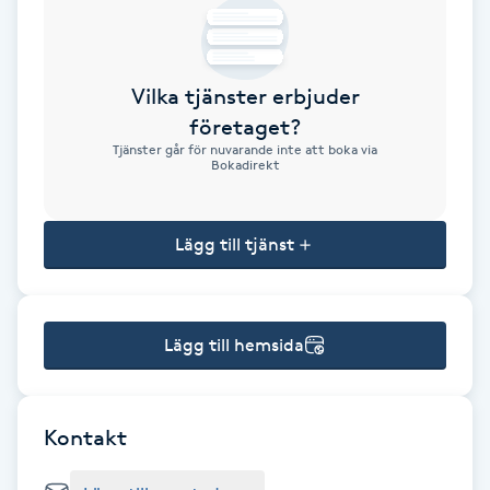
Brynformning
Vilka tjänster erbjuder
Brynfärgning
företaget?
Tjänster går för nuvarande inte att boka via
Brynplockning
Bokadirekt
Bröllopsuppsättning
Lägg till tjänst
C
Celluliter
Lägg till hemsida
Coachning
Color correction
Kontakt