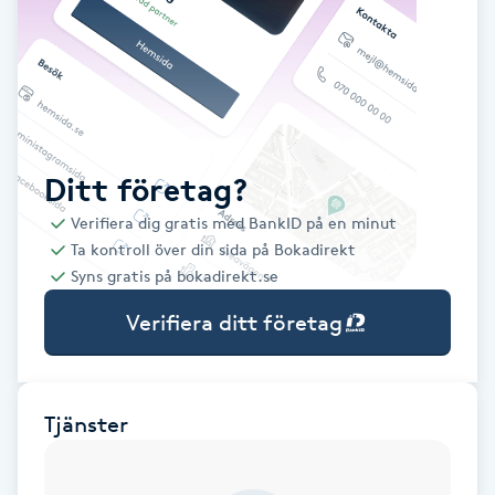
Babylights
Balayage
Bambumassage
Ditt företag?
Verifiera dig gratis med BankID på en minut
Barber
Ta kontroll över din sida på Bokadirekt
Syns gratis på bokadirekt.se
Barnklippning
Verifiera ditt företag
BIAB
Blowout
Tjänster
Bottenfärg