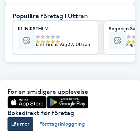
F
Populära
företag
i Uttran
Face framing
KLINIKSTHLM
Segersjö Sal
Faceliftmassage
Tant Gröns Väg 32, Uttran
Segers
Fet hårbotten
Fettreducering
För en smidigare upplevelse
Fibromassage
Fillers
Bokadirekt för företag
Läs mer
Företagsinloggning
Fotmassage