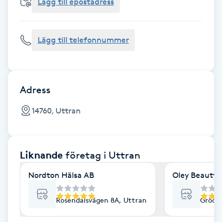
Cryoterapi
Lägg till epostadress
D
Lägg till telefonnummer
Damklippning
Dermapen
Adress
Diamantslipning
14760, Uttran
E
Enzympeeling
Liknande
företag
i Uttran
Extensions
Nordton Hälsa AB
Oley Beauty 
Extensions borttagning
Rosendalsvägen 8A, Uttran
Grödi
Eyeliner-tatuering