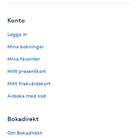
Fotsvamp
Konto
Fotvård
Logga in
Fransar
Mina bokningar
Fransborttagning
Mina favoriter
Mitt presentkort
Fransfärgning
Mitt friskvårdskort
Fransförlängning
Avboka med kod
Fransförlängning Megavolym
Bokadirekt
Fransförlängning Volym
Om Bokadirekt