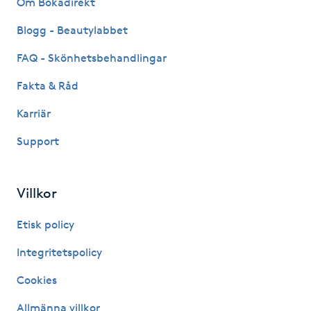
Om Bokadirekt
Fransk manikyr
Blogg - Beautylabbet
Fransrengöring
FAQ - Skönhetsbehandlingar
Fakta & Råd
Frekvensterapi
Karriär
Friskvård
Support
Friskvårdsmassage
Villkor
Frisör
Etisk policy
Funktionsanalys
Integritetspolicy
Cookies
Färgning
Allmänna villkor