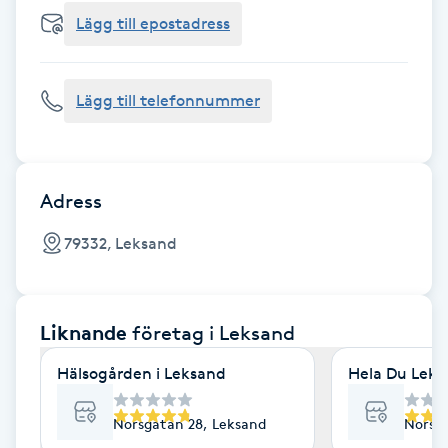
Cryoterapi
Lägg till epostadress
D
Damklippning
Lägg till telefonnummer
Dermapen
Diamantslipning
Adress
E
79332, Leksand
Enzympeeling
Liknande
företag
i Leksand
Extensions
Hälsogården i Leksand
Hela Du Leks
Extensions borttagning
Norsgatan 28, Leksand
Norsga
Eyeliner-tatuering