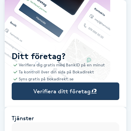
Babylights
Balayage
Bambumassage
Ditt företag?
Barber
Verifiera dig gratis med BankID på en minut
Ta kontroll över din sida på Bokadirekt
Barnklippning
Syns gratis på bokadirekt.se
Verifiera ditt företag
BIAB
Blowout
Tjänster
Bottenfärg