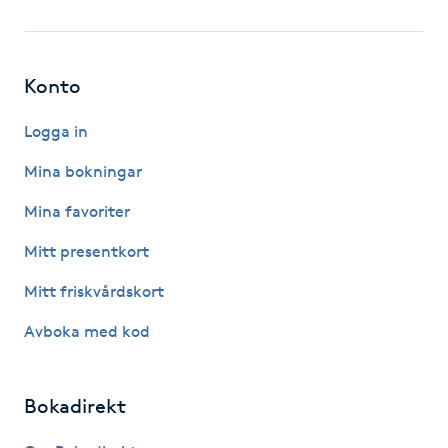
Fotsvamp
Fotvård
Konto
Fransar
Logga in
Mina bokningar
Fransborttagning
Mina favoriter
Fransfärgning
Mitt presentkort
Mitt friskvårdskort
Fransförlängning
Avboka med kod
Fransförlängning Megavolym
Bokadirekt
Fransförlängning Volym