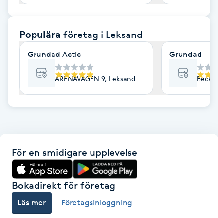
F
Populära
företag
i Leksand
Face framing
Grundad Actic
Grundad
Faceliftmassage
ARENAVÄGEN 9, Leksand
Becko
Fet hårbotten
Fettreducering
Fibromassage
För en smidigare upplevelse
Fillers
Bokadirekt för företag
Fotmassage
Läs mer
Företagsinloggning