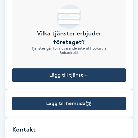
Brynformning
Brynfärgning
Vilka tjänster erbjuder
företaget?
Brynplockning
Tjänster går för nuvarande inte att boka via
Bokadirekt
Bröllopsuppsättning
C
Lägg till tjänst
Celluliter
Lägg till hemsida
Coachning
Color correction
Kontakt