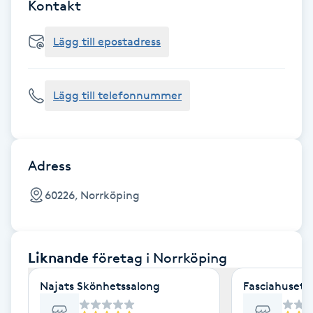
Cryoterapi
Kontakt
D
Lägg till epostadress
Damklippning
Lägg till telefonnummer
Dermapen
Diamantslipning
E
Adress
Enzympeeling
60226, Norrköping
Extensions
Liknande
företag
i Norrköping
Extensions borttagning
Najats Skönhetssalong
Fasciahuset- 
Eyeliner-tatuering