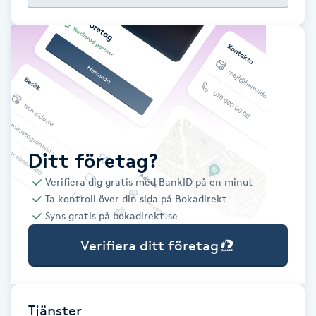
Babylights
Balayage
Bambumassage
Barber
Ditt företag?
Verifiera dig gratis med BankID på en minut
Barnklippning
Ta kontroll över din sida på Bokadirekt
Syns gratis på bokadirekt.se
BIAB
Verifiera ditt företag
Blowout
Bottenfärg
Tjänster