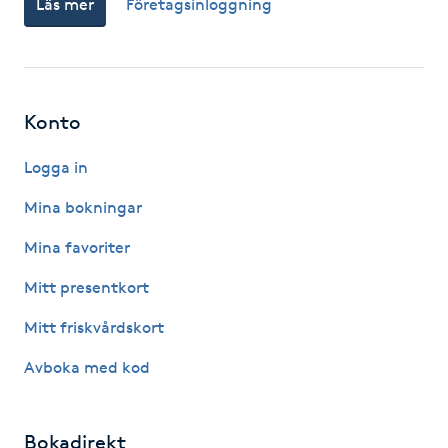
Läs mer
Företagsinloggning
Fotsvamp
Fotvård
Konto
Fransar
Logga in
Fransborttagning
Mina bokningar
Fransfärgning
Mina favoriter
Mitt presentkort
Fransförlängning
Mitt friskvårdskort
Fransförlängning Megavolym
Avboka med kod
Fransförlängning Volym
Bokadirekt