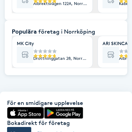
Albrektsvägen 122A, Norrköping
Kabelv
F
Face framing
Populära
företag
i Norrköping
Faceliftmassage
MK City
ARI SKINCAR
Fet hårbotten
Drottninggatan 28, Norrköping
Albrek
Fettreducering
Fibromassage
För en smidigare upplevelse
Fillers
Fotmassage
Bokadirekt för företag