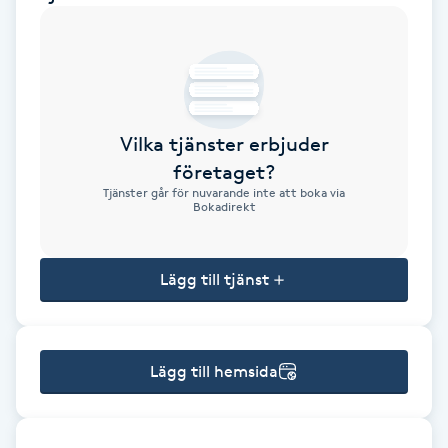
Brynformning
Brynfärgning
Vilka tjänster erbjuder
Brynplockning
företaget?
Tjänster går för nuvarande inte att boka via
Bröllopsuppsättning
Bokadirekt
C
Lägg till tjänst
Celluliter
Coachning
Lägg till hemsida
Color correction