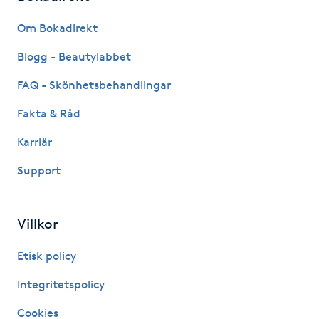
Fransk manikyr
Om Bokadirekt
Fransrengöring
Blogg - Beautylabbet
FAQ - Skönhetsbehandlingar
Frekvensterapi
Fakta & Råd
Friskvård
Karriär
Support
Friskvårdsmassage
Frisör
Villkor
Funktionsanalys
Etisk policy
Integritetspolicy
Färgning
Cookies