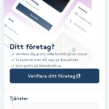
Babylights
Balayage
Bambumassage
Ditt företag?
Barber
Verifiera dig gratis med BankID på en minut
Ta kontroll över din sida på Bokadirekt
Barnklippning
Syns gratis på bokadirekt.se
Verifiera ditt företag
BIAB
Blowout
Tjänster
Bottenfärg