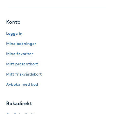
Fotsvamp
Fotvård
Konto
Fransar
Logga in
Mina bokningar
Fransborttagning
Mina favoriter
Fransfärgning
Mitt presentkort
Mitt friskvårdskort
Fransförlängning
Avboka med kod
Fransförlängning Megavolym
Bokadirekt
Fransförlängning Volym