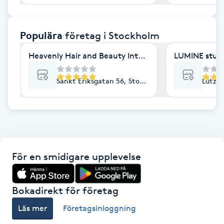
F
Populära
företag
i Stockholm
Face framing
Heavenly Hair and Beauty International- Ekologisk 
LUMINE stud
Faceliftmassage
Sankt Eriksgatan 56, Stockholm
Lützen
Fet hårbotten
Fettreducering
Fibromassage
För en smidigare upplevelse
Fillers
Bokadirekt för företag
Fotmassage
Läs mer
Företagsinloggning