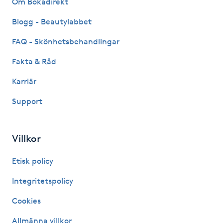
Om Bokadirekt
Fransk manikyr
Blogg - Beautylabbet
Fransrengöring
FAQ - Skönhetsbehandlingar
Fakta & Råd
Frekvensterapi
Karriär
Friskvård
Support
Friskvårdsmassage
Villkor
Frisör
Etisk policy
Funktionsanalys
Integritetspolicy
Cookies
Färgning
Allmänna villkor