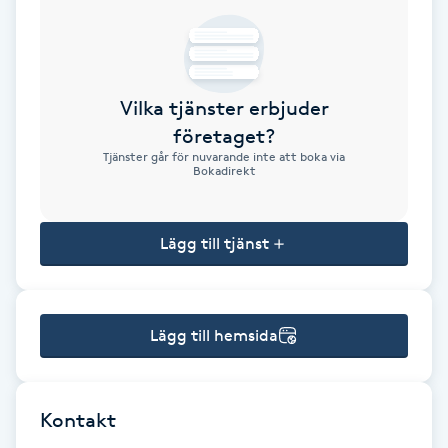
Brynformning
Brynfärgning
Vilka tjänster erbjuder
företaget?
Brynplockning
Tjänster går för nuvarande inte att boka via
Bokadirekt
Bröllopsuppsättning
C
Lägg till tjänst
Celluliter
Lägg till hemsida
Coachning
Color correction
Kontakt