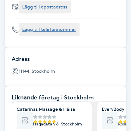
Cryoterapi
Lägg till epostadress
D
Damklippning
Lägg till telefonnummer
Dermapen
Diamantslipning
Adress
E
11144, Stockholm
Enzympeeling
Liknande
företag
i Stockholm
Extensions
Catarinas Massage & Hälsa
EveryBody La
Extensions borttagning
Hagagatan 6, Stockholm
Roslag
Eyeliner-tatuering