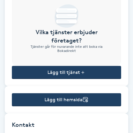
Brynformning
Brynfärgning
Vilka tjänster erbjuder
företaget?
Brynplockning
Tjänster går för nuvarande inte att boka via
Bokadirekt
Bröllopsuppsättning
C
Lägg till tjänst
Celluliter
Lägg till hemsida
Coachning
Color correction
Kontakt