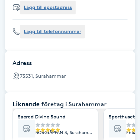
Cryoterapi
Lägg till epostadress
D
Damklippning
Lägg till telefonnummer
Dermapen
Diamantslipning
Adress
E
73531, Surahammar
Enzympeeling
Liknande
företag
i Surahammar
Extensions
Sacred Divine Sound
Sporthuset 
Extensions borttagning
BORGTÄPPAN 8, Surahammar
Enbär
Eyeliner-tatuering