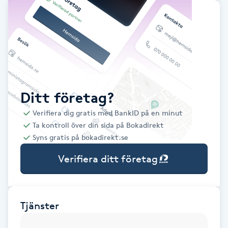
Babylights
Balayage
Bambumassage
Ditt företag?
Barber
Verifiera dig gratis med BankID på en minut
Ta kontroll över din sida på Bokadirekt
Barnklippning
Syns gratis på bokadirekt.se
Verifiera ditt företag
BIAB
Blowout
Tjänster
Bottenfärg