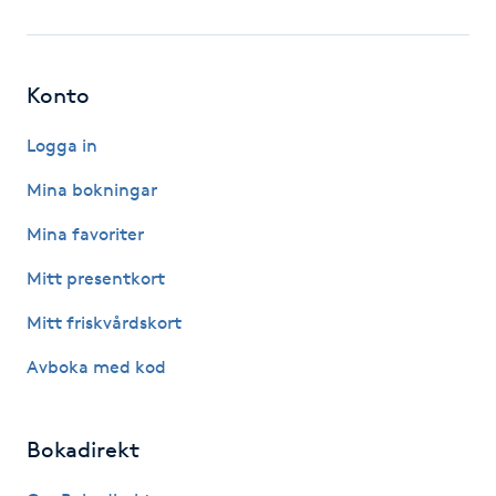
Fotsvamp
Fotvård
Konto
Fransar
Logga in
Mina bokningar
Fransborttagning
Mina favoriter
Fransfärgning
Mitt presentkort
Mitt friskvårdskort
Fransförlängning
Avboka med kod
Fransförlängning Megavolym
Bokadirekt
Fransförlängning Volym