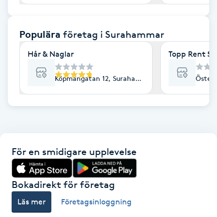
F
Populära
företag
i Surahammar
Face framing
Hår & Naglar
Topp Rent Sv
Faceliftmassage
Köpmangatan 12, Surahammar
Öster
Fet hårbotten
Fettreducering
Fibromassage
För en smidigare upplevelse
Fillers
Bokadirekt för företag
Fotmassage
Läs mer
Företagsinloggning