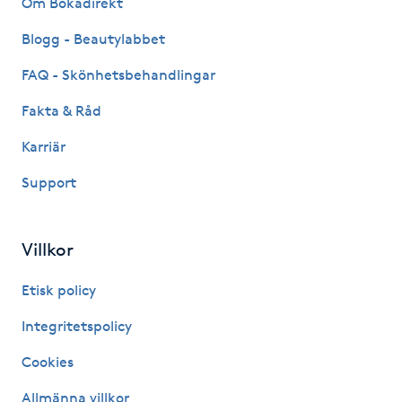
Om Bokadirekt
Fransk manikyr
Blogg - Beautylabbet
Fransrengöring
FAQ - Skönhetsbehandlingar
Fakta & Råd
Frekvensterapi
Karriär
Friskvård
Support
Friskvårdsmassage
Villkor
Frisör
Etisk policy
Funktionsanalys
Integritetspolicy
Cookies
Färgning
Allmänna villkor