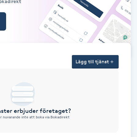
Bokadirekt
Lägg till tjänst
nster erbjuder företaget?
ör nuvarande inte att boka via Bokadirekt