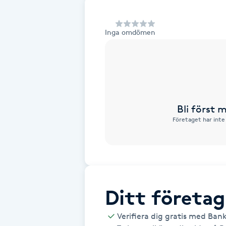
Alternativmedicin
Inga omdömen
Andningsmassage
Ansiktslyft utan kirurgi
Aromamassage
Bli först
Företaget har inte
Ashtanga Yoga
Ayurveda
Ayurvedisk Massage
Ditt företag
Ansiktsbehandling djuprengörande
Verifiera dig gratis med Ban
B