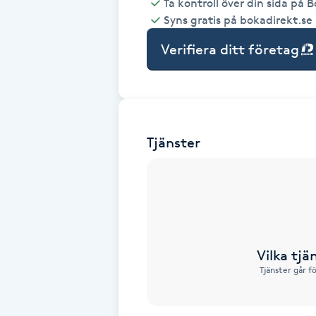
Ta kontroll över din sida på 
Syns gratis på bokadirekt.se
Babylights
Verifiera ditt företag
Balayage
Bambumassage
Tjänster
Barber
Barnklippning
BIAB
Vilka tjä
Blowout
Tjänster går f
Bottenfärg