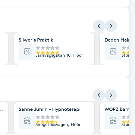
Silwer´s Praktik
Deden Hair 
Järnvägsgatan 10, Höör
Storga
 AB
Sanne Juhlin - Hypnoterapi
WOPZ Barnmo
Snogerödsvagen, Höör
Storga