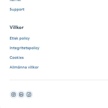
Fotsvamp
Support
Fotvård
Villkor
Fransar
Etisk policy
Fransborttagning
Integritetspolicy
Cookies
Fransfärgning
Allmänna villkor
Fransförlängning
Fransförlängning Megavolym
Fransförlängning Volym