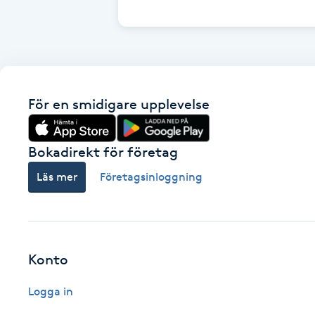
Cryoterapi
D
Damklippning
För en smidigare upplevelse
Dermapen
Diamantslipning
Bokadirekt för företag
E
Läs mer
Företagsinloggning
Enzympeeling
Extensions
Konto
Extensions borttagning
Logga in