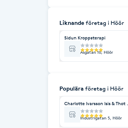
Brynformning
Liknande
företag
i Höör
Brynfärgning
Sidun Kroppsterapi
Brynplockning
Åsgatan 10, Höör
Bröllopsuppsättning
C
Celluliter
Populära
företag
i Höör
Coachning
Charlotte Ivarsson Isis & Thot
Color correction
Industrigatan 5, Höör