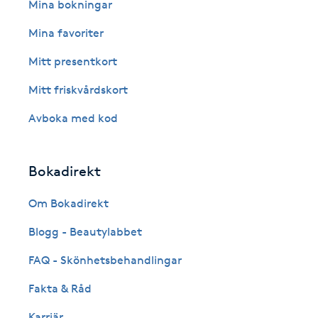
Eyeliner-tatuering
Mina bokningar
F
Mina favoriter
Face framing
Mitt presentkort
Mitt friskvårdskort
Faceliftmassage
Avboka med kod
Fet hårbotten
Bokadirekt
Fettreducering
Om Bokadirekt
Fibromassage
Blogg - Beautylabbet
Fillers
FAQ - Skönhetsbehandlingar
Fakta & Råd
Fotmassage
Karriär