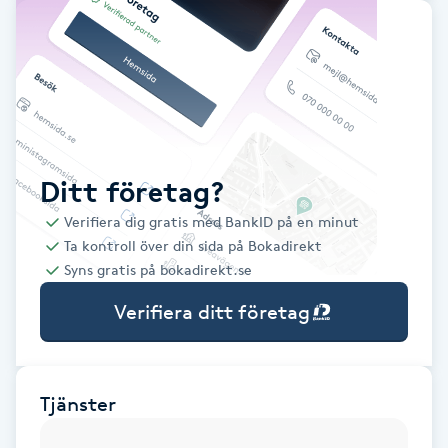
Babylights
Balayage
Bambumassage
Ditt företag?
Barber
Verifiera dig gratis med BankID på en minut
Ta kontroll över din sida på Bokadirekt
Barnklippning
Syns gratis på bokadirekt.se
Verifiera ditt företag
BIAB
Blowout
Tjänster
Bottenfärg