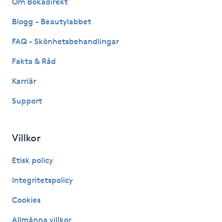
Om Bokadirekt
Fransk manikyr
Blogg - Beautylabbet
Fransrengöring
FAQ - Skönhetsbehandlingar
Fakta & Råd
Frekvensterapi
Karriär
Friskvård
Support
Friskvårdsmassage
Villkor
Frisör
Etisk policy
Funktionsanalys
Integritetspolicy
Cookies
Färgning
Allmänna villkor