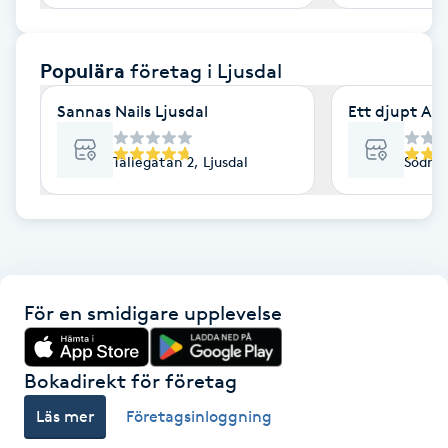
F
Populära
företag
i Ljusdal
Face framing
Sannas Nails Ljusdal
Ett djupt An
Faceliftmassage
Tällegatan 2, Ljusdal
Södra 
Fet hårbotten
Fettreducering
Fibromassage
För en smidigare upplevelse
Fillers
Bokadirekt för företag
Fotmassage
Läs mer
Företagsinloggning