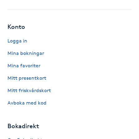
Fotsvamp
Fotvård
Konto
Fransar
Logga in
Mina bokningar
Fransborttagning
Mina favoriter
Fransfärgning
Mitt presentkort
Mitt friskvårdskort
Fransförlängning
Avboka med kod
Fransförlängning Megavolym
Bokadirekt
Fransförlängning Volym