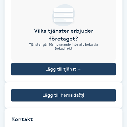
Brynformning
Brynfärgning
Vilka tjänster erbjuder
företaget?
Brynplockning
Tjänster går för nuvarande inte att boka via
Bokadirekt
Bröllopsuppsättning
C
Lägg till tjänst
Celluliter
Lägg till hemsida
Coachning
Color correction
Kontakt