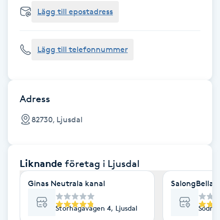
Cryoterapi
Lägg till epostadress
D
Damklippning
Lägg till telefonnummer
Dermapen
Diamantslipning
Adress
E
82730, Ljusdal
Enzympeeling
Liknande
företag
i Ljusdal
Extensions
Ginas Neutrala kanal
SalongBella
Extensions borttagning
Storhagavägen 4, Ljusdal
Södra 
Eyeliner-tatuering