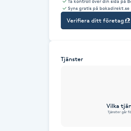
Ta kontroll över din sida på 
Syns gratis på bokadirekt.se
Babylights
Verifiera ditt företag
Balayage
Bambumassage
Tjänster
Barber
Barnklippning
BIAB
Vilka tjä
Blowout
Tjänster går f
Bottenfärg