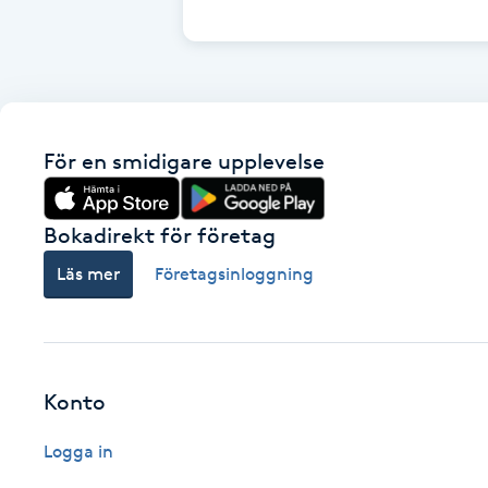
Cryoterapi
D
Damklippning
För en smidigare upplevelse
Dermapen
Diamantslipning
Bokadirekt för företag
E
Läs mer
Företagsinloggning
Enzympeeling
Extensions
Konto
Extensions borttagning
Logga in