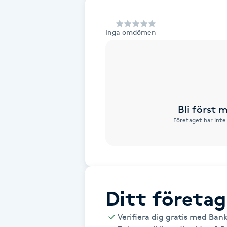
Alternativmedicin
Inga omdömen
Andningsmassage
Ansiktslyft utan kirurgi
Aromamassage
Bli först
Företaget har inte
Ashtanga Yoga
Ayurveda
Ayurvedisk Massage
Ditt företag
Ansiktsbehandling djuprengörande
Verifiera dig gratis med Ban
B