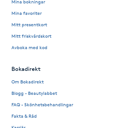
Eyeliner-tatuering
Mina bokningar
F
Mina favoriter
Face framing
Mitt presentkort
Mitt friskvårdskort
Faceliftmassage
Avboka med kod
Fet hårbotten
Bokadirekt
Fettreducering
Om Bokadirekt
Fibromassage
Blogg - Beautylabbet
Fillers
FAQ - Skönhetsbehandlingar
Fakta & Råd
Fotmassage
Karriär