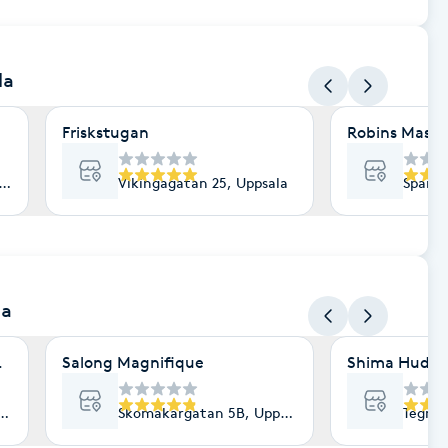
la
Friskstugan
Robins Mass
psala
Vikingagatan 25, Uppsala
Sparri
la
l being Deeply guided
Salong Magnifique
Shima Hudvår
ala
Skomakargatan 5B, Uppsala
Tegner