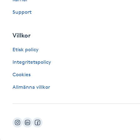
Fotsvamp
Support
Fotvård
Villkor
Fransar
Etisk policy
Fransborttagning
Integritetspolicy
Cookies
Fransfärgning
Allmänna villkor
Fransförlängning
Fransförlängning Megavolym
Fransförlängning Volym