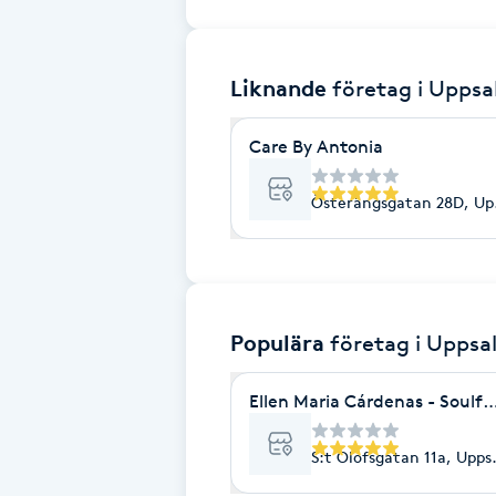
Brynformning
Liknande
företag
i Uppsa
Brynfärgning
Care By Antonia
Brynplockning
Österängsgatan 28D, Up
Bröllopsuppsättning
C
Celluliter
Populära
företag
i Uppsa
Coachning
Ellen Maria Cárdenas - Soulfu
Color correction
S:t Olofsgatan 11a, Upps