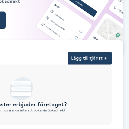
Bokadirekt
Lägg till tjänst
nster erbjuder företaget?
ör nuvarande inte att boka via Bokadirekt