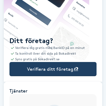
Babylights
Balayage
Bambumassage
Ditt företag?
Verifiera dig gratis med BankID på en minut
Barber
Ta kontroll över din sida på Bokadirekt
Syns gratis på bokadirekt.se
Barnklippning
Verifiera ditt företag
BIAB
Blowout
Tjänster
Bottenfärg