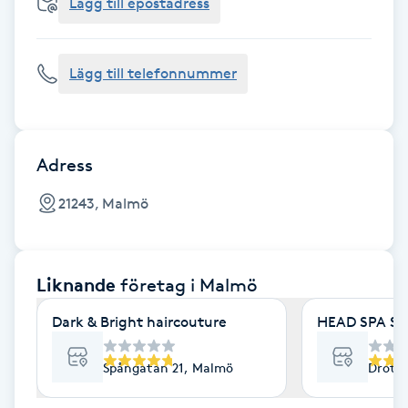
Cryoterapi
Lägg till epostadress
D
Lägg till telefonnummer
Damklippning
Dermapen
Adress
Diamantslipning
21243, Malmö
E
Enzympeeling
Liknande
företag
i Malmö
Extensions
Dark & Bright haircouture
HEAD SPA S
Extensions borttagning
Spångatan 21, Malmö
Drott
Eyeliner-tatuering