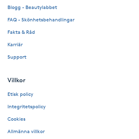
Fransk manikyr
Blogg - Beautylabbet
FAQ - Skönhetsbehandlingar
Fransrengöring
Fakta & Råd
Frekvensterapi
Karriär
Support
Friskvård
Friskvårdsmassage
Villkor
Frisör
Etisk policy
Integritetspolicy
Funktionsanalys
Cookies
Färgning
Allmänna villkor