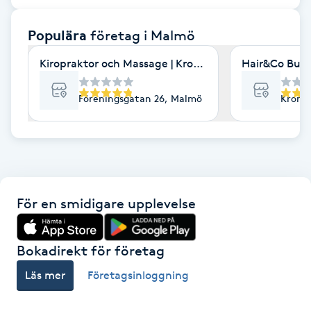
F
Populära
företag
i Malmö
Face framing
Kiropraktor och Massage | Kroppia
Hair&Co Burl
Faceliftmassage
Föreningsgatan 26, Malmö
Kronet
Fet hårbotten
Fettreducering
För en smidigare upplevelse
Fibromassage
Fillers
Bokadirekt för företag
Läs mer
Företagsinloggning
Fotmassage