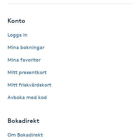
Fotsvamp
Konto
Fotvård
Logga in
Fransar
Mina bokningar
Fransborttagning
Mina favoriter
Mitt presentkort
Fransfärgning
Mitt friskvårdskort
Fransförlängning
Avboka med kod
Fransförlängning Megavolym
Bokadirekt
Fransförlängning Volym
Om Bokadirekt