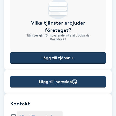
Brynformning
Vilka tjänster erbjuder
Brynfärgning
företaget?
Tjänster går för nuvarande inte att boka via
Brynplockning
Bokadirekt
Bröllopsuppsättning
Lägg till tjänst
C
Celluliter
Lägg till hemsida
Coachning
Color correction
Kontakt