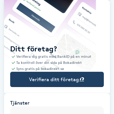
Babylights
Balayage
Bambumassage
Ditt företag?
Barber
Verifiera dig gratis med BankID på en minut
Ta kontroll över din sida på Bokadirekt
Barnklippning
Syns gratis på bokadirekt.se
Verifiera ditt företag
BIAB
Blowout
Tjänster
Bottenfärg