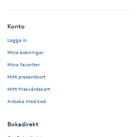
Fotsvamp
Fotvård
Konto
Fransar
Logga in
Mina bokningar
Fransborttagning
Mina favoriter
Fransfärgning
Mitt presentkort
Mitt friskvårdskort
Fransförlängning
Avboka med kod
Fransförlängning Megavolym
Bokadirekt
Fransförlängning Volym