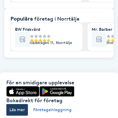
F
Populära
företag
i Norrtälje
Face framing
BW Friskvård
Mr. Barber
Faceliftmassage
Gäddvägen 11, Norrtälje
Stora 
Fet hårbotten
Fettreducering
Fibromassage
För en smidigare upplevelse
Fillers
Bokadirekt för företag
Fotmassage
Läs mer
Företagsinloggning