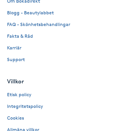
Om Bokadirekt
Fransk manikyr
Blogg - Beautylabbet
Fransrengöring
FAQ - Skönhetsbehandlingar
Fakta & Råd
Frekvensterapi
Karriär
Friskvård
Support
Friskvårdsmassage
Villkor
Frisör
Etisk policy
Funktionsanalys
Integritetspolicy
Cookies
Färgning
Allmäna villkor