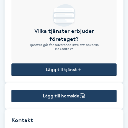
Brynformning
Brynfärgning
Vilka tjänster erbjuder
företaget?
Brynplockning
Tjänster går för nuvarande inte att boka via
Bokadirekt
Bröllopsuppsättning
C
Lägg till tjänst
Celluliter
Lägg till hemsida
Coachning
Color correction
Kontakt