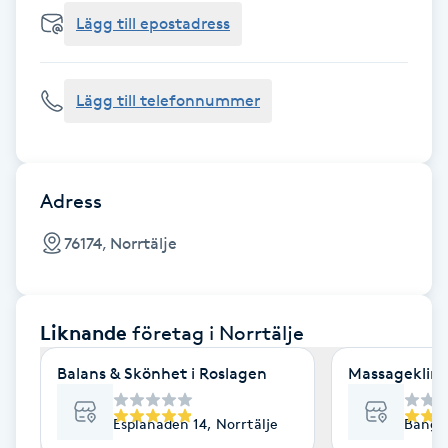
Cryoterapi
Lägg till epostadress
D
Damklippning
Lägg till telefonnummer
Dermapen
Diamantslipning
Adress
E
76174, Norrtälje
Enzympeeling
Liknande
företag
i Norrtälje
Extensions
Balans & Skönhet i Roslagen
Massageklini
Extensions borttagning
Esplanaden 14, Norrtälje
Bangår
Eyeliner-tatuering