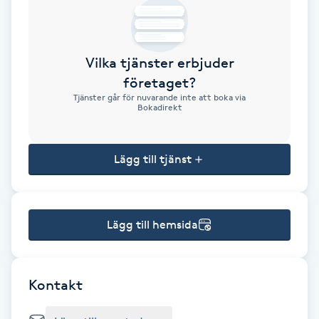
Brynformning
Vilka tjänster erbjuder
Brynfärgning
företaget?
Tjänster går för nuvarande inte att boka via
Brynplockning
Bokadirekt
Bröllopsuppsättning
Lägg till tjänst
C
Celluliter
Lägg till hemsida
Coachning
Color correction
Kontakt