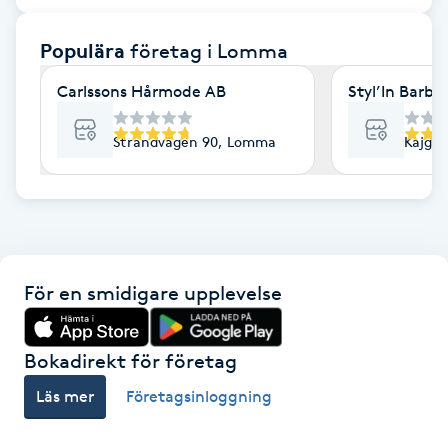
F
Populära
företag
i Lomma
Face framing
Carlssons Hårmode AB
Styl’In Barbe
Faceliftmassage
Strandvägen 90, Lomma
Kajga
Fet hårbotten
Fettreducering
För en smidigare upplevelse
Fibromassage
Fillers
Bokadirekt för företag
Läs mer
Företagsinloggning
Fotmassage