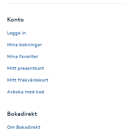
Fotsvamp
Konto
Fotvård
Logga in
Fransar
Mina bokningar
Fransborttagning
Mina favoriter
Mitt presentkort
Fransfärgning
Mitt friskvårdskort
Fransförlängning
Avboka med kod
Fransförlängning Megavolym
Bokadirekt
Fransförlängning Volym
Om Bokadirekt