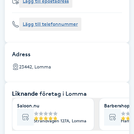
Cryoterapi
Lägg till epostadress
D
Lägg till telefonnummer
Damklippning
Dermapen
Adress
Diamantslipning
23442, Lomma
E
Enzympeeling
Liknande
företag
i Lomma
Extensions
Saloon.nu
Barbershop K
Extensions borttagning
Strandvägen 127A, Lomma
Hamng
Eyeliner-tatuering