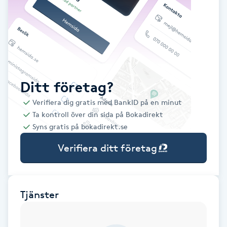
Babylights
Balayage
Bambumassage
Ditt företag?
Verifiera dig gratis med BankID på en minut
Barber
Ta kontroll över din sida på Bokadirekt
Syns gratis på bokadirekt.se
Barnklippning
Verifiera ditt företag
BIAB
Blowout
Tjänster
Bottenfärg