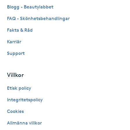
Fransk manikyr
Blogg - Beautylabbet
FAQ - Skönhetsbehandlingar
Fransrengöring
Fakta & Råd
Frekvensterapi
Karriär
Support
Friskvård
Friskvårdsmassage
Villkor
Frisör
Etisk policy
Integritetspolicy
Funktionsanalys
Cookies
Färgning
Allmänna villkor