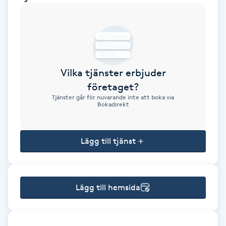
Brynformning
Brynfärgning
Vilka tjänster erbjuder
Brynplockning
företaget?
Tjänster går för nuvarande inte att boka via
Bröllopsuppsättning
Bokadirekt
C
Lägg till tjänst
Celluliter
Coachning
Lägg till hemsida
Color correction