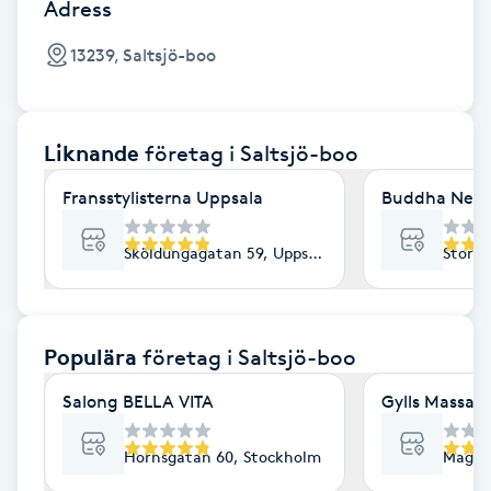
Cryoterapi
Adress
D
13239, Saltsjö-boo
Damklippning
Liknande
företag
i Saltsjö-boo
Dermapen
Fransstylisterna Uppsala
Buddha Nest 
Diamantslipning
E
Sköldungagatan 59, Uppsala
Storga
Enzympeeling
Populära
företag
i Saltsjö-boo
Extensions
Salong BELLA VITA
Gylls Massag
Extensions borttagning
Hornsgatan 60, Stockholm
Magne
Eyeliner-tatuering