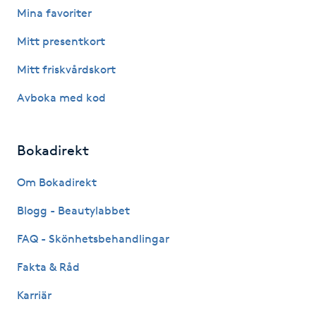
Mina favoriter
Fotsvamp
Mitt presentkort
Fotvård
Mitt friskvårdskort
Fransar
Avboka med kod
Fransborttagning
Bokadirekt
Fransfärgning
Om Bokadirekt
Blogg - Beautylabbet
Fransförlängning
FAQ - Skönhetsbehandlingar
Fransförlängning Megavolym
Fakta & Råd
Fransförlängning Volym
Karriär