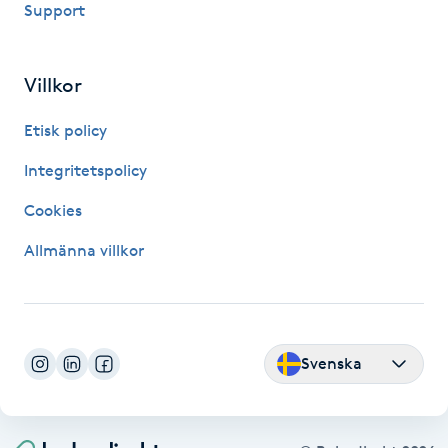
Support
Fransk manikyr
Fransrengöring
Villkor
Etisk policy
Frekvensterapi
Integritetspolicy
Friskvård
Cookies
Friskvårdsmassage
Allmänna villkor
Frisör
Funktionsanalys
Svenska
Färgning