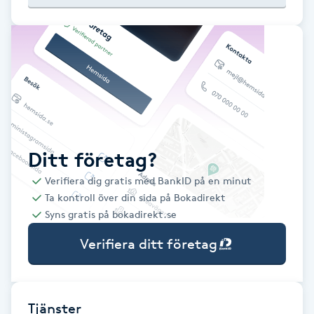
Babylights
Balayage
Bambumassage
Barber
Ditt företag?
Verifiera dig gratis med BankID på en minut
Barnklippning
Ta kontroll över din sida på Bokadirekt
Syns gratis på bokadirekt.se
BIAB
Verifiera ditt företag
Blowout
Bottenfärg
Tjänster