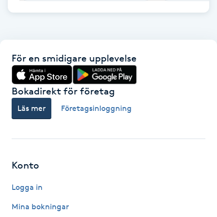
F
Face framing
För en smidigare upplevelse
Faceliftmassage
Bokadirekt för företag
Fet hårbotten
Läs mer
Företagsinloggning
Fettreducering
Fibromassage
Konto
Fillers
Logga in
Fotmassage
Mina bokningar