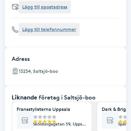
Cryoterapi
Lägg till epostadress
D
Damklippning
Lägg till telefonnummer
Dermapen
Diamantslipning
Adress
E
13234, Saltsjö-boo
Enzympeeling
Liknande
företag
i Saltsjö-boo
Extensions
Fransstylisterna Uppsala
Dark & Bright
Extensions borttagning
Sköldungagatan 59, Uppsala
Spång
Eyeliner-tatuering