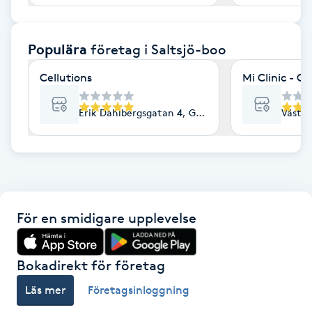
F
Populära
företag
i Saltsjö-boo
Face framing
Cellutions
Mi Clinic - G
Faceliftmassage
Erik Dahlbergsgatan 4, Göteborg
Västra
Fet hårbotten
Fettreducering
Fibromassage
För en smidigare upplevelse
Fillers
Bokadirekt för företag
Fotmassage
Läs mer
Företagsinloggning