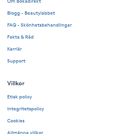
Om Bokadirekt
Fransk manikyr
Blogg - Beautylabbet
Fransrengöring
FAQ - Skönhetsbehandlingar
Fakta & Råd
Frekvensterapi
Karriär
Friskvård
Support
Friskvårdsmassage
Villkor
Frisör
Etisk policy
Funktionsanalys
Integritetspolicy
Cookies
Färgning
Allmänna villkor