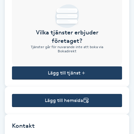
Brynformning
Brynfärgning
Vilka tjänster erbjuder
företaget?
Brynplockning
Tjänster går för nuvarande inte att boka via
Bokadirekt
Bröllopsuppsättning
C
Lägg till tjänst
Celluliter
Lägg till hemsida
Coachning
Color correction
Kontakt