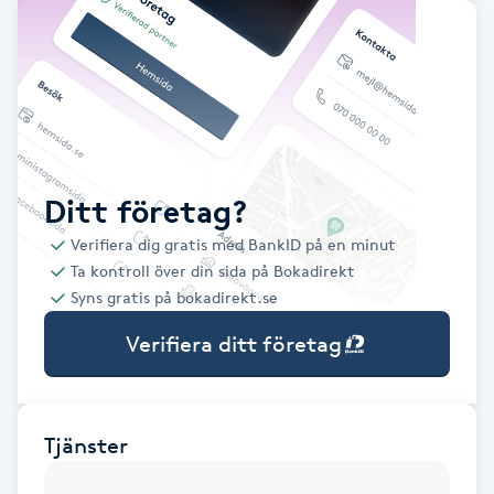
Babylights
Balayage
Bambumassage
Ditt företag?
Barber
Verifiera dig gratis med BankID på en minut
Ta kontroll över din sida på Bokadirekt
Barnklippning
Syns gratis på bokadirekt.se
Verifiera ditt företag
BIAB
Blowout
Tjänster
Bottenfärg