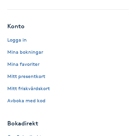
Fotsvamp
Fotvård
Konto
Fransar
Logga in
Mina bokningar
Fransborttagning
Mina favoriter
Fransfärgning
Mitt presentkort
Mitt friskvårdskort
Fransförlängning
Avboka med kod
Fransförlängning Megavolym
Bokadirekt
Fransförlängning Volym