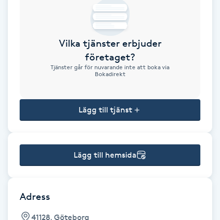
Brynformning
Vilka tjänster erbjuder
Brynfärgning
företaget?
Tjänster går för nuvarande inte att boka via
Brynplockning
Bokadirekt
Bröllopsuppsättning
Lägg till tjänst
C
Celluliter
Lägg till hemsida
Coachning
Color correction
Adress
41128, Göteborg