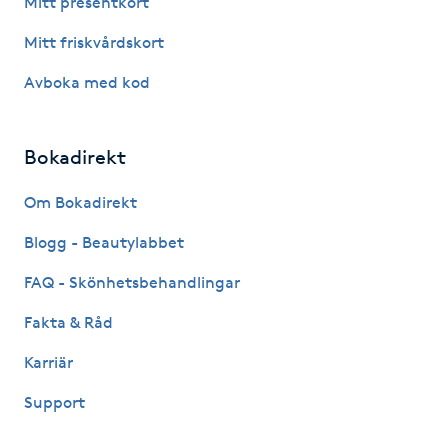
Mitt presentkort
Fotsvamp
Mitt friskvårdskort
Fotvård
Avboka med kod
Fransar
Bokadirekt
Fransborttagning
Om Bokadirekt
Blogg - Beautylabbet
Fransfärgning
FAQ - Skönhetsbehandlingar
Fransförlängning
Fakta & Råd
Fransförlängning Megavolym
Karriär
Support
Fransförlängning Volym