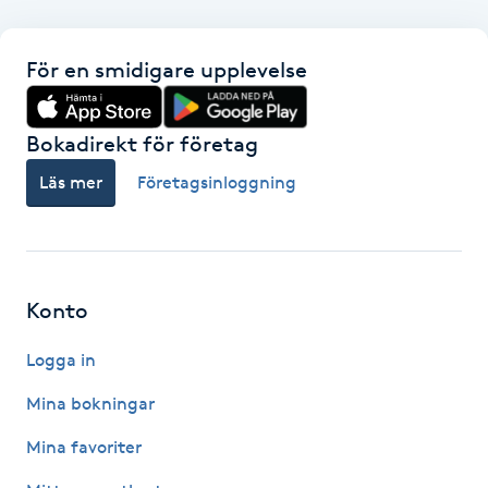
F
För en smidigare upplevelse
Face framing
Bokadirekt för företag
Faceliftmassage
Läs mer
Företagsinloggning
Fet hårbotten
Fettreducering
Konto
Fibromassage
Logga in
Fillers
Mina bokningar
Mina favoriter
Fotmassage