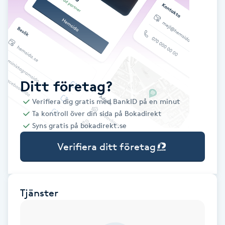
Babylights
Balayage
Bambumassage
Ditt företag?
Verifiera dig gratis med BankID på en minut
Barber
Ta kontroll över din sida på Bokadirekt
Syns gratis på bokadirekt.se
Barnklippning
Verifiera ditt företag
BIAB
Blowout
Tjänster
Bottenfärg