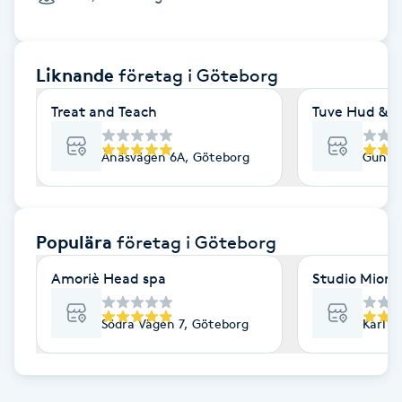
Cryoterapi
D
Liknande
företag
i Göteborg
Damklippning
Treat and Teach
Tuve Hud & H
Dermapen
Ånäsvägen 6A, Göteborg
Gunne
Diamantslipning
E
Populära
företag
i Göteborg
Enzympeeling
Amoriè Head spa
Studio Mione 
Extensions
Södra Vägen 7, Göteborg
Karl G
Extensions borttagning
Eyeliner-tatuering