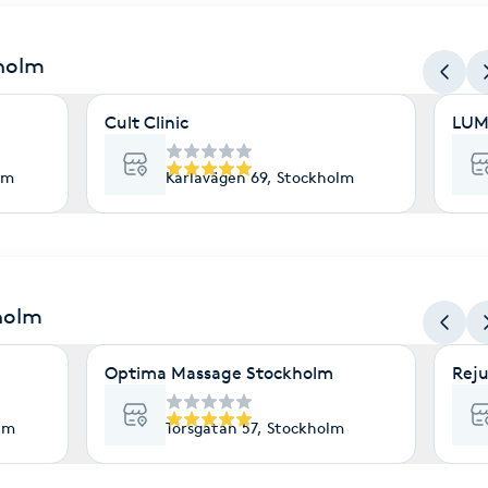
kholm
Cult Clinic
LUM
lm
Karlavägen 69, Stockholm
holm
Optima Massage Stockholm
Reju
lm
Torsgatan 57, Stockholm