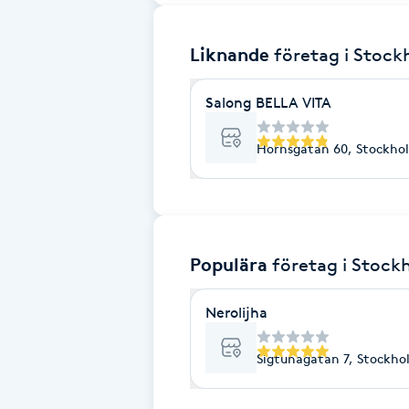
Brynformning
Liknande
företag
i Stoc
Brynfärgning
Salong BELLA VITA
Brynplockning
Hornsgatan 60, Stockho
Bröllopsuppsättning
C
Populära
företag
i Stock
Celluliter
Nerolijha
Coachning
Sigtunagatan 7, Stockho
Color correction