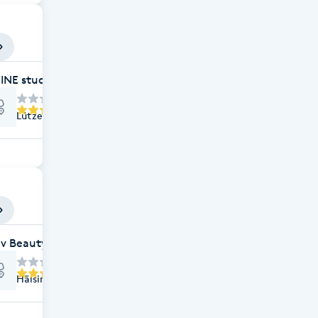
INE studio | ESTETIK & RENEWAL | HUDVÅRD STOCKHOLM
Lützengatan 1, Stockholm
v Beauty Sverige
Hälsingegatan 10, Stockholm