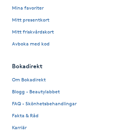
Eyeliner-tatuering
Mina favoriter
F
Mitt presentkort
Face framing
Mitt friskvårdskort
Faceliftmassage
Avboka med kod
Fet hårbotten
Bokadirekt
Fettreducering
Om Bokadirekt
Blogg - Beautylabbet
Fibromassage
FAQ - Skönhetsbehandlingar
Fillers
Fakta & Råd
Fotmassage
Karriär