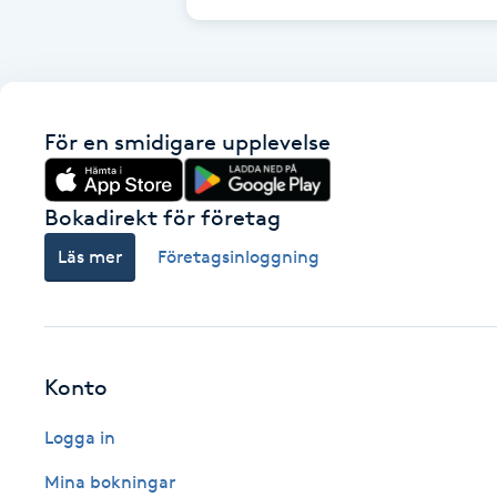
Cryoterapi
D
Damklippning
För en smidigare upplevelse
Dermapen
Bokadirekt för företag
Diamantslipning
Läs mer
Företagsinloggning
E
Enzympeeling
Extensions
Konto
Logga in
Extensions borttagning
Mina bokningar