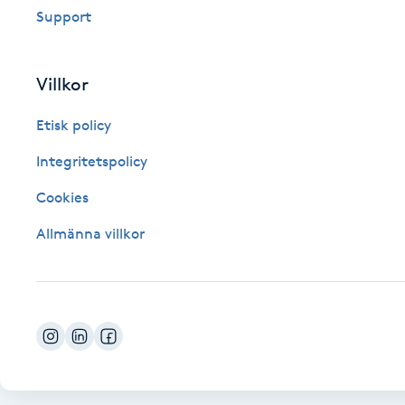
Support
Fotsvamp
Fotvård
Villkor
Etisk policy
Fransar
Integritetspolicy
Fransborttagning
Cookies
Fransfärgning
Allmänna villkor
Fransförlängning
Fransförlängning Megavolym
Fransförlängning Volym