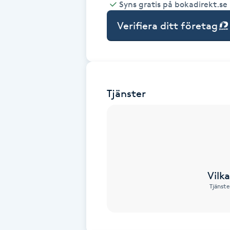
Syns gratis på bokadirekt.se
Babylights
Verifiera ditt företag
Balayage
Bambumassage
Tjänster
Barber
Barnklippning
BIAB
Vilk
Tjänste
Blowout
Bottenfärg