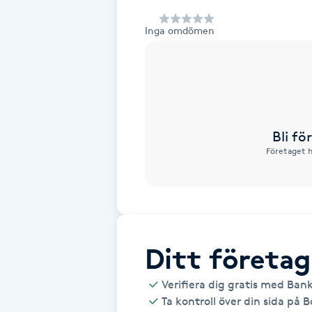
Alternativmedicin
Inga omdömen
Andningsmassage
Ansiktslyft utan kirurgi
Aromamassage
Bli f
Företaget h
Ashtanga Yoga
Ayurveda
Ayurvedisk Massage
Ditt företag
Verifiera dig gratis med Ban
Ansiktsbehandling djuprengörande
Ta kontroll över din sida på 
B