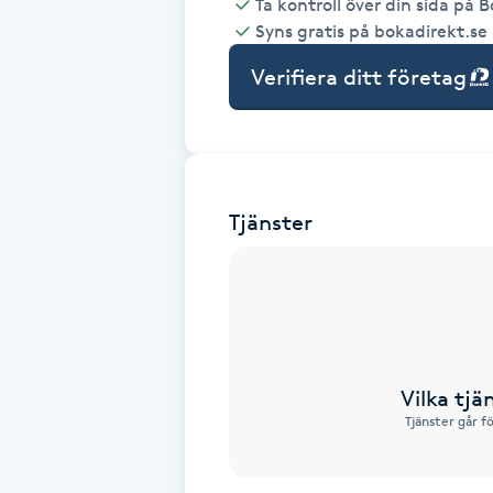
Ta kontroll över din sida på 
Syns gratis på bokadirekt.se
Babylights
Verifiera ditt företag
Balayage
Bambumassage
Tjänster
Barber
Barnklippning
BIAB
Vilka tjä
Blowout
Tjänster går f
Bottenfärg