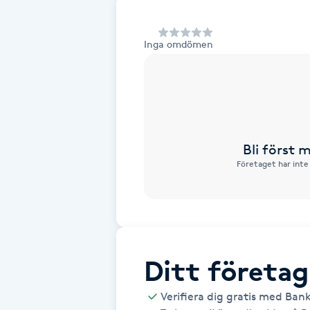
Alternativmedicin
Inga omdömen
Andningsmassage
Ansiktslyft utan kirurgi
Aromamassage
Bli först
Företaget har inte
Ashtanga Yoga
Ayurveda
Ayurvedisk Massage
Ditt företag
Ansiktsbehandling djuprengörande
Verifiera dig gratis med Ban
B