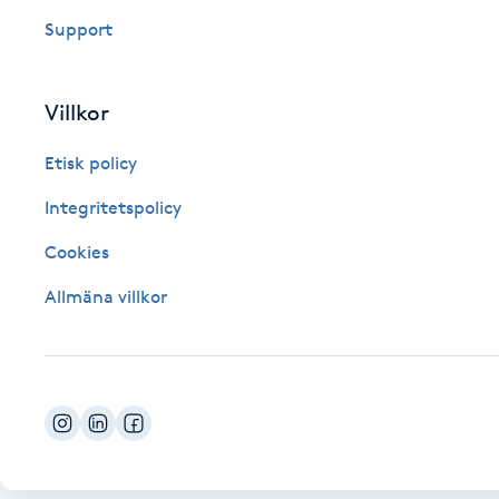
Eyeliner-tatuering
Support
F
Face framing
Villkor
Faceliftmassage
Etisk policy
Integritetspolicy
Fet hårbotten
Cookies
Fettreducering
Allmäna villkor
Fibromassage
Fillers
Fotmassage