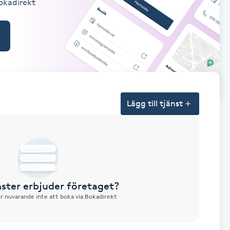
Bokadirekt
Lägg till tjänst
nster erbjuder företaget?
ör nuvarande inte att boka via Bokadirekt