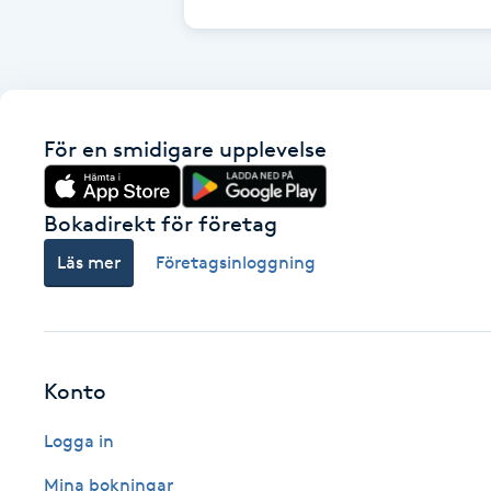
Brynformning
Brynfärgning
För en smidigare upplevelse
Brynplockning
Bokadirekt för företag
Bröllopsuppsättning
Läs mer
Företagsinloggning
C
Celluliter
Coachning
Konto
Logga in
Color correction
Mina bokningar