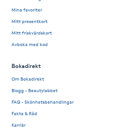
Cryoterapi
Mina favoriter
D
Mitt presentkort
Damklippning
Mitt friskvårdskort
Dermapen
Avboka med kod
Diamantslipning
Bokadirekt
E
Om Bokadirekt
Enzympeeling
Blogg - Beautylabbet
Extensions
FAQ - Skönhetsbehandlingar
Fakta & Råd
Extensions borttagning
Karriär