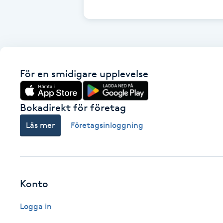
Cryoterapi
D
Damklippning
För en smidigare upplevelse
Dermapen
Diamantslipning
Bokadirekt för företag
E
Läs mer
Företagsinloggning
Enzympeeling
Extensions
Konto
Extensions borttagning
Logga in