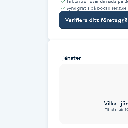
Ta kontroll över din sida på 
Syns gratis på bokadirekt.se
Babylights
Verifiera ditt företag
Balayage
Bambumassage
Tjänster
Barber
Barnklippning
BIAB
Vilka tjä
Blowout
Tjänster går f
Bottenfärg