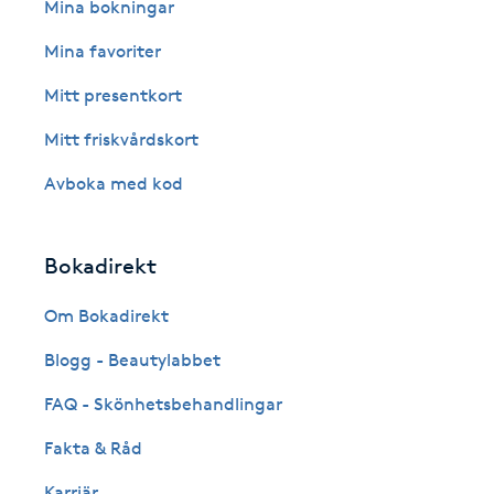
Eyeliner-tatuering
Mina bokningar
F
Mina favoriter
Face framing
Mitt presentkort
Mitt friskvårdskort
Faceliftmassage
Avboka med kod
Fet hårbotten
Bokadirekt
Fettreducering
Om Bokadirekt
Fibromassage
Blogg - Beautylabbet
Fillers
FAQ - Skönhetsbehandlingar
Fakta & Råd
Fotmassage
Karriär