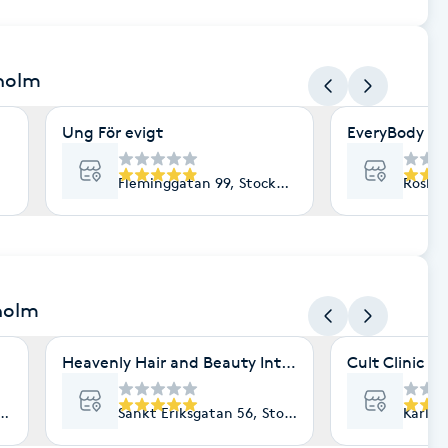
kholm
Ung För evigt
EveryBody La
Fleminggatan 99, Stockholm
Roslag
holm
Heavenly Hair and Beauty International- Ekologisk 
Cult Clinic
lm
Sankt Eriksgatan 56, Stockholm
Karlav