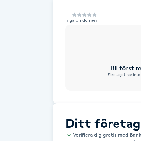
Alternativmedicin
Inga omdömen
Andningsmassage
Ansiktslyft utan kirurgi
Aromamassage
Bli först
Företaget har inte
Ashtanga Yoga
Ayurveda
Ayurvedisk Massage
Ditt företag
Ansiktsbehandling djuprengörande
Verifiera dig gratis med Ban
B