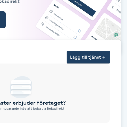
Bokadirekt
Lägg till tjänst
nster erbjuder företaget?
ör nuvarande inte att boka via Bokadirekt