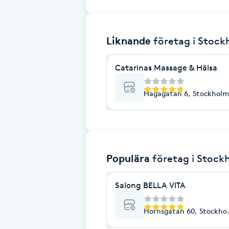
Brynformning
Liknande
företag
i Stoc
Brynfärgning
Catarinas Massage & Hälsa
Brynplockning
Hagagatan 6, Stockholm
Bröllopsuppsättning
C
Celluliter
Populära
företag
i Stock
Coachning
Salong BELLA VITA
Color correction
Hornsgatan 60, Stockho