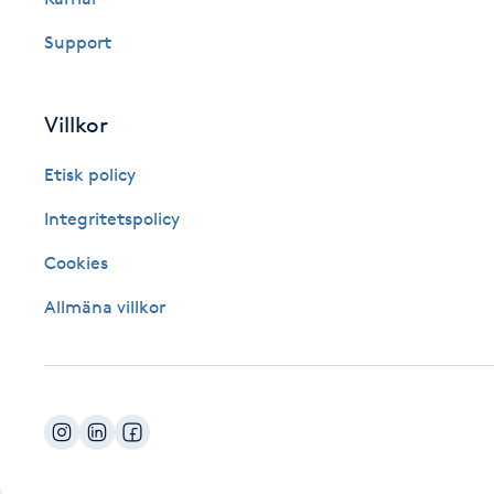
Fotsvamp
Support
Fotvård
Villkor
Fransar
Etisk policy
Fransborttagning
Integritetspolicy
Cookies
Fransfärgning
Allmäna villkor
Fransförlängning
Fransförlängning Megavolym
Fransförlängning Volym