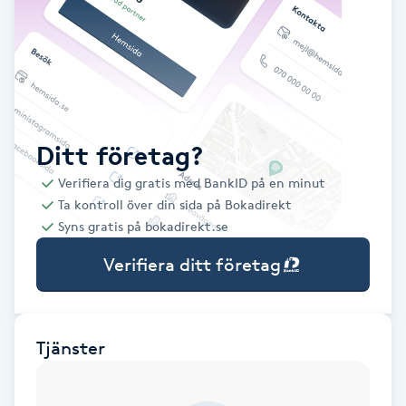
Babylights
Balayage
Bambumassage
Ditt företag?
Verifiera dig gratis med BankID på en minut
Barber
Ta kontroll över din sida på Bokadirekt
Syns gratis på bokadirekt.se
Barnklippning
Verifiera ditt företag
BIAB
Blowout
Tjänster
Bottenfärg