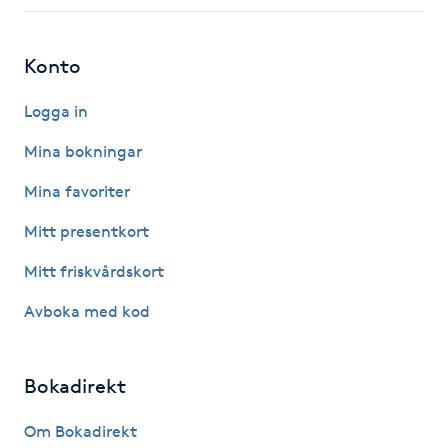
Fotsvamp
Konto
Fotvård
Logga in
Fransar
Mina bokningar
Fransborttagning
Mina favoriter
Mitt presentkort
Fransfärgning
Mitt friskvårdskort
Fransförlängning
Avboka med kod
Fransförlängning Megavolym
Bokadirekt
Fransförlängning Volym
Om Bokadirekt