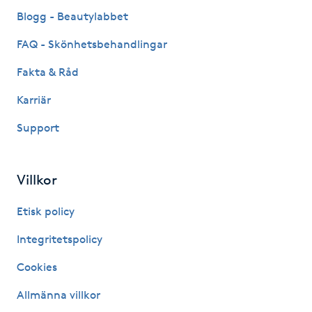
Fransk manikyr
Blogg - Beautylabbet
FAQ - Skönhetsbehandlingar
Fransrengöring
Fakta & Råd
Frekvensterapi
Karriär
Support
Friskvård
Friskvårdsmassage
Villkor
Frisör
Etisk policy
Integritetspolicy
Funktionsanalys
Cookies
Färgning
Allmänna villkor