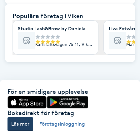
F
Populära
företag
i Viken
Face framing
Studio Lash&Brow by Daniela
Liva Fotvård
Faceliftmassage
Karlsfältsvägen 76-11, Viken
Marka
Fet hårbotten
Fettreducering
För en smidigare upplevelse
Fibromassage
Fillers
Bokadirekt för företag
Läs mer
Företagsinloggning
Fotmassage