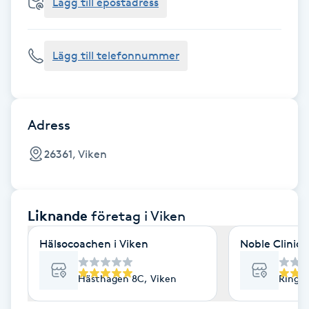
Cryoterapi
Lägg till epostadress
D
Lägg till telefonnummer
Damklippning
Dermapen
Adress
Diamantslipning
26361, Viken
E
Enzympeeling
Liknande
företag
i Viken
Extensions
Hälsocoachen i Viken
Noble Clinic
Extensions borttagning
Hästhagen 8C, Viken
Ringvä
Eyeliner-tatuering