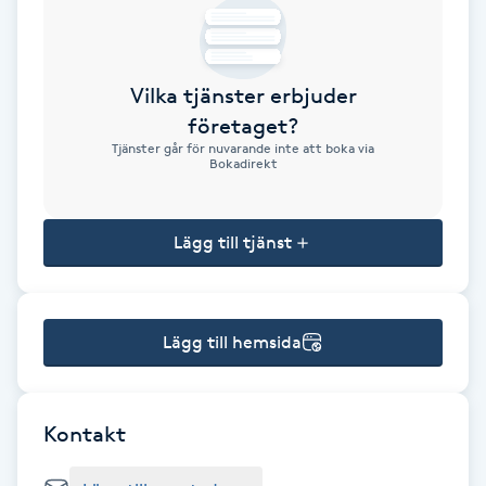
Brynformning
Vilka tjänster erbjuder
Brynfärgning
företaget?
Tjänster går för nuvarande inte att boka via
Brynplockning
Bokadirekt
Bröllopsuppsättning
Lägg till tjänst
C
Celluliter
Lägg till hemsida
Coachning
Color correction
Kontakt