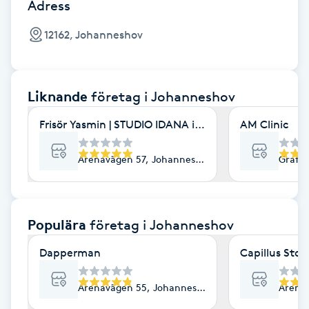
Cryoterapi
Adress
D
12162, Johanneshov
Damklippning
Liknande
företag
i Johanneshov
Dermapen
Frisör Yasmin | STUDIO IDANA i Globen
AM Clinic
Diamantslipning
E
Arenavägen 57, Johanneshov
Grafik
Enzympeeling
Populära
företag
i Johanneshov
Extensions
Dapperman
Capillus Sto
Extensions borttagning
Arenavägen 55, Johanneshov
Arena
Eyeliner-tatuering