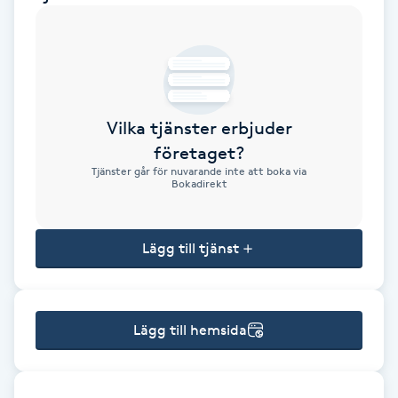
Brynformning
Brynfärgning
Vilka tjänster erbjuder
Brynplockning
företaget?
Tjänster går för nuvarande inte att boka via
Bröllopsuppsättning
Bokadirekt
C
Lägg till tjänst
Celluliter
Coachning
Lägg till hemsida
Color correction