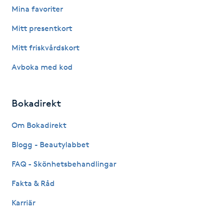
Mina favoriter
Fotsvamp
Mitt presentkort
Fotvård
Mitt friskvårdskort
Fransar
Avboka med kod
Fransborttagning
Bokadirekt
Fransfärgning
Om Bokadirekt
Blogg - Beautylabbet
Fransförlängning
FAQ - Skönhetsbehandlingar
Fransförlängning Megavolym
Fakta & Råd
Fransförlängning Volym
Karriär