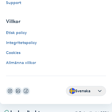
Support
Fransk manikyr
Fransrengöring
Villkor
Etisk policy
Frekvensterapi
Integritetspolicy
Friskvård
Cookies
Friskvårdsmassage
Allmänna villkor
Frisör
Funktionsanalys
Svenska
Färgning