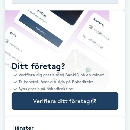
Babylights
Balayage
Bambumassage
Barber
Ditt företag?
Verifiera dig gratis med BankID på en minut
Barnklippning
Ta kontroll över din sida på Bokadirekt
Syns gratis på bokadirekt.se
BIAB
Verifiera ditt företag
Blowout
Bottenfärg
Tjänster