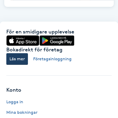
F
Face framing
För en smidigare upplevelse
Faceliftmassage
Bokadirekt för företag
Fet hårbotten
Läs mer
Företagsinloggning
Fettreducering
Fibromassage
Konto
Fillers
Logga in
Fotmassage
Mina bokningar