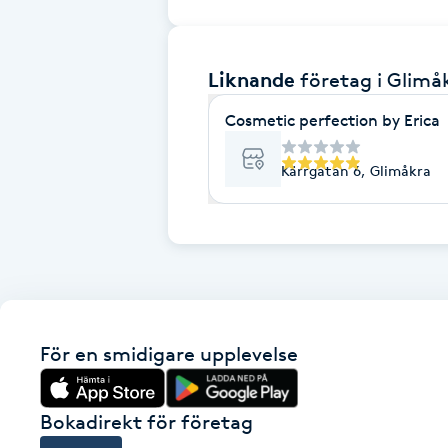
Brynformning
Liknande
företag
i Glimå
Brynfärgning
Cosmetic perfection by Erica
Brynplockning
Kärrgatan 6, Glimåkra
Bröllopsuppsättning
C
Celluliter
Coachning
För en smidigare upplevelse
Color correction
Bokadirekt för företag