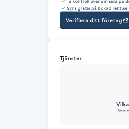
Ta kontroll över din sida på 
Syns gratis på bokadirekt.se
Babylights
Verifiera ditt företag
Balayage
Bambumassage
Tjänster
Barber
Barnklippning
BIAB
Vilk
Blowout
Tjänste
Bottenfärg