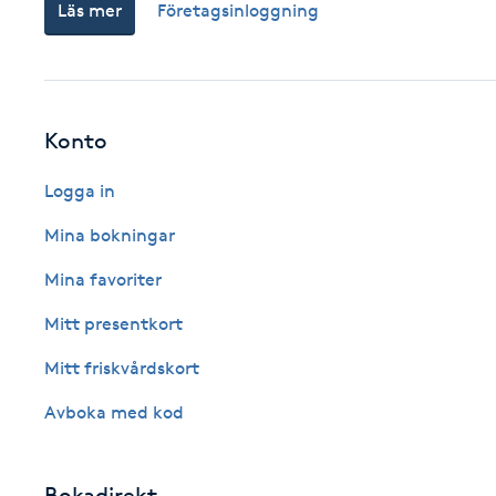
Läs mer
Företagsinloggning
Cryoterapi
D
Damklippning
Konto
Dermapen
Logga in
Diamantslipning
Mina bokningar
E
Mina favoriter
Enzympeeling
Mitt presentkort
Mitt friskvårdskort
Extensions
Avboka med kod
Extensions borttagning
Bokadirekt