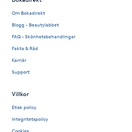
Eyeliner-tatuering
F
Om Bokadirekt
Face framing
Blogg - Beautylabbet
FAQ - Skönhetsbehandlingar
Faceliftmassage
Fakta & Råd
Fet hårbotten
Karriär
Support
Fettreducering
Fibromassage
Villkor
Fillers
Etisk policy
Integritetspolicy
Fotmassage
Cookies