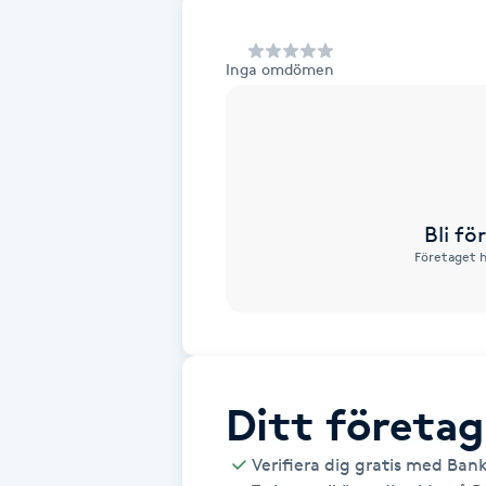
Alternativmedicin
Inga omdömen
Andningsmassage
Ansiktslyft utan kirurgi
Aromamassage
Bli f
Företaget h
Ashtanga Yoga
Ayurveda
Ayurvedisk Massage
Ditt företag
Ansiktsbehandling djuprengörande
Verifiera dig gratis med Ban
B