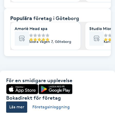
F
Populära
företag
i Göteborg
Face framing
Amoriè Head spa
Studio Mione 
Faceliftmassage
Södra Vägen 7, Göteborg
Karl G
Fet hårbotten
Fettreducering
Fibromassage
För en smidigare upplevelse
Fillers
Bokadirekt för företag
Fotmassage
Läs mer
Företagsinloggning