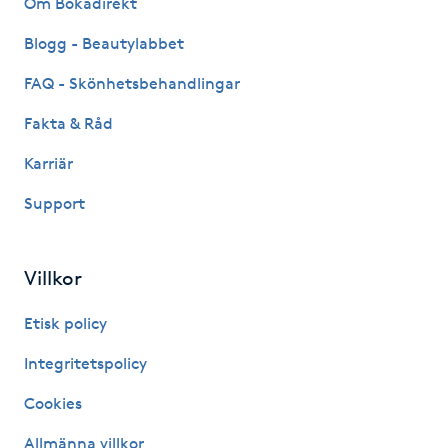
Om Bokadirekt
Fransk manikyr
Blogg - Beautylabbet
Fransrengöring
FAQ - Skönhetsbehandlingar
Fakta & Råd
Frekvensterapi
Karriär
Friskvård
Support
Friskvårdsmassage
Villkor
Frisör
Etisk policy
Funktionsanalys
Integritetspolicy
Cookies
Färgning
Allmänna villkor