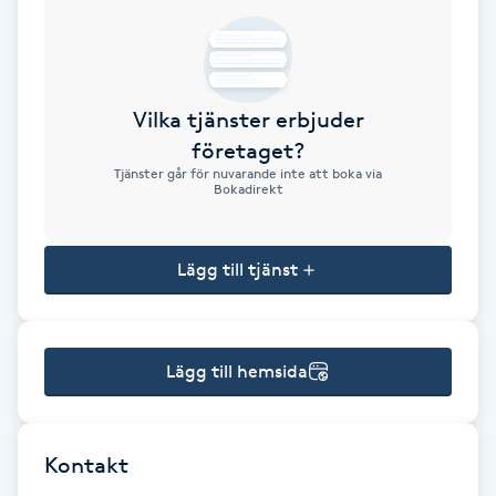
Brynformning
Brynfärgning
Vilka tjänster erbjuder
företaget?
Brynplockning
Tjänster går för nuvarande inte att boka via
Bokadirekt
Bröllopsuppsättning
C
Lägg till tjänst
Celluliter
Lägg till hemsida
Coachning
Color correction
Kontakt