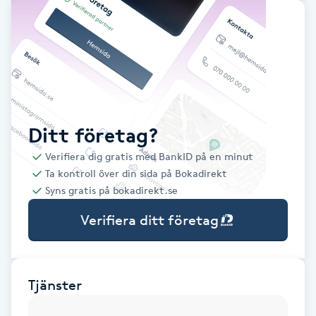
Babylights
Balayage
Bambumassage
Ditt företag?
Barber
Verifiera dig gratis med BankID på en minut
Ta kontroll över din sida på Bokadirekt
Barnklippning
Syns gratis på bokadirekt.se
Verifiera ditt företag
BIAB
Blowout
Tjänster
Bottenfärg