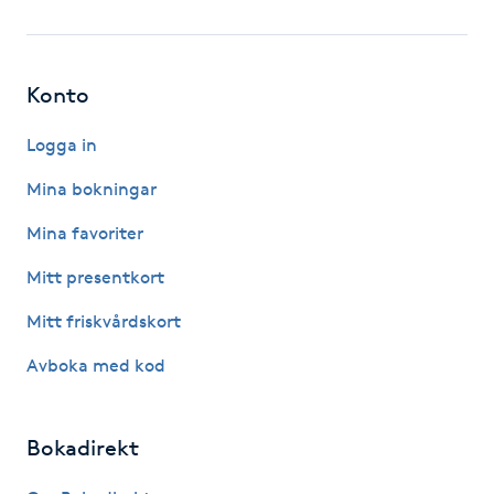
Fotsvamp
Fotvård
Konto
Fransar
Logga in
Mina bokningar
Fransborttagning
Mina favoriter
Fransfärgning
Mitt presentkort
Mitt friskvårdskort
Fransförlängning
Avboka med kod
Fransförlängning Megavolym
Bokadirekt
Fransförlängning Volym