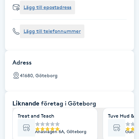
Cryoterapi
Lägg till epostadress
D
Damklippning
Lägg till telefonnummer
Dermapen
Diamantslipning
Adress
E
41680, Göteborg
Enzympeeling
Liknande
företag
i Göteborg
Extensions
Treat and Teach
Tuve Hud & H
Extensions borttagning
Ånäsvägen 6A, Göteborg
Gunne
Eyeliner-tatuering