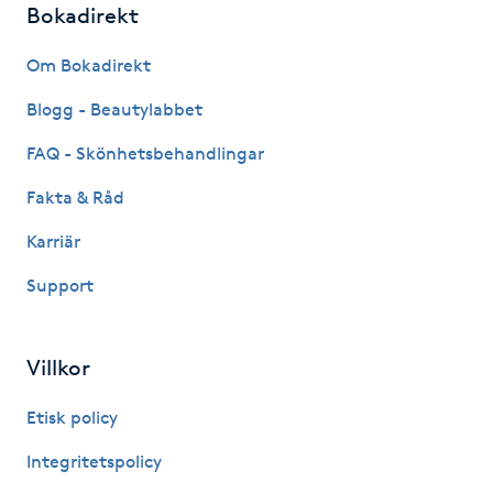
Bokadirekt
Fotsvamp
Om Bokadirekt
Fotvård
Blogg - Beautylabbet
Fransar
FAQ - Skönhetsbehandlingar
Fakta & Råd
Fransborttagning
Karriär
Fransfärgning
Support
Fransförlängning
Villkor
Fransförlängning Megavolym
Etisk policy
Fransförlängning Volym
Integritetspolicy