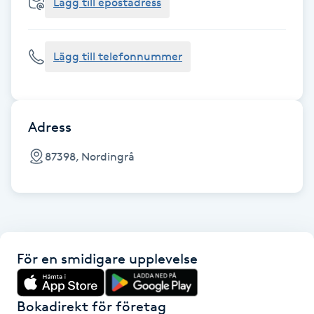
Cryoterapi
Lägg till epostadress
D
Lägg till telefonnummer
Damklippning
Dermapen
Adress
Diamantslipning
87398, Nordingrå
E
Enzympeeling
Extensions
För en smidigare upplevelse
Extensions borttagning
Bokadirekt för företag
Eyeliner-tatuering