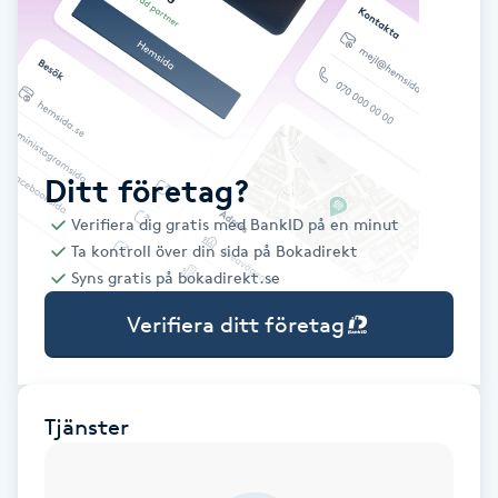
Babylights
Balayage
Bambumassage
Ditt företag?
Verifiera dig gratis med BankID på en minut
Barber
Ta kontroll över din sida på Bokadirekt
Syns gratis på bokadirekt.se
Barnklippning
Verifiera ditt företag
BIAB
Blowout
Tjänster
Bottenfärg