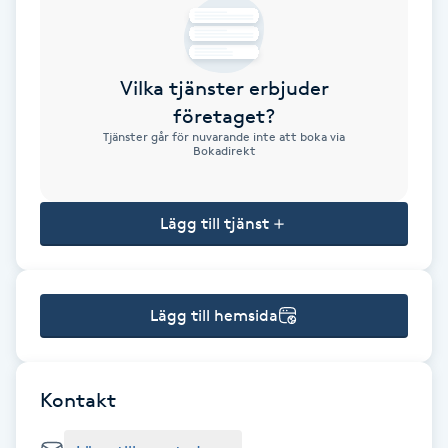
Brynformning
Vilka tjänster erbjuder
Brynfärgning
företaget?
Tjänster går för nuvarande inte att boka via
Brynplockning
Bokadirekt
Bröllopsuppsättning
Lägg till tjänst
C
Celluliter
Lägg till hemsida
Coachning
Color correction
Kontakt