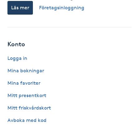
Läs mer
Företagsinloggning
F
Face framing
Faceliftmassage
Konto
Fet hårbotten
Logga in
Mina bokningar
Fettreducering
Mina favoriter
Fibromassage
Mitt presentkort
Mitt friskvårdskort
Fillers
Avboka med kod
Fotmassage