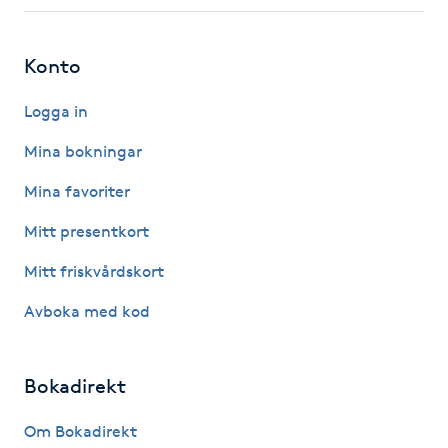
Fotsvamp
Konto
Fotvård
Logga in
Fransar
Mina bokningar
Fransborttagning
Mina favoriter
Mitt presentkort
Fransfärgning
Mitt friskvårdskort
Fransförlängning
Avboka med kod
Fransförlängning Megavolym
Bokadirekt
Fransförlängning Volym
Om Bokadirekt