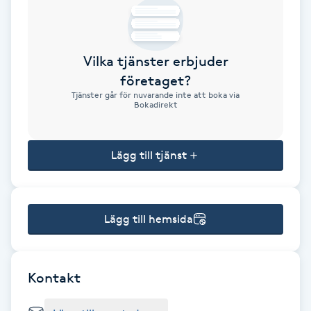
Brynformning
Vilka tjänster erbjuder
Brynfärgning
företaget?
Tjänster går för nuvarande inte att boka via
Brynplockning
Bokadirekt
Bröllopsuppsättning
Lägg till tjänst
C
Celluliter
Lägg till hemsida
Coachning
Color correction
Kontakt