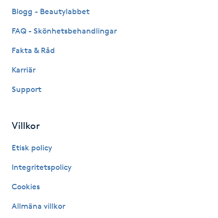
Fransk manikyr
Blogg - Beautylabbet
FAQ - Skönhetsbehandlingar
Fransrengöring
Fakta & Råd
Frekvensterapi
Karriär
Support
Friskvård
Friskvårdsmassage
Villkor
Frisör
Etisk policy
Integritetspolicy
Funktionsanalys
Cookies
Färgning
Allmäna villkor