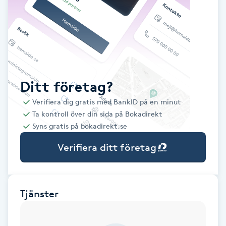
Babylights
Balayage
Bambumassage
Ditt företag?
Verifiera dig gratis med BankID på en minut
Barber
Ta kontroll över din sida på Bokadirekt
Syns gratis på bokadirekt.se
Barnklippning
Verifiera ditt företag
BIAB
Blowout
Tjänster
Bottenfärg