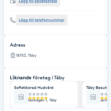
Cryoterapi
Lägg till epostadress
D
Lägg till telefonnummer
Damklippning
Dermapen
Adress
Diamantslipning
18753, Täby
E
Enzympeeling
Liknande
företag
i Täby
Extensions
Sofistikerad Hudvård
Täby Beauty 
Extensions borttagning
Saluvägen 1, Täby
Järnvä
Eyeliner-tatuering