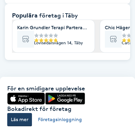
F
Populära
företag
i Täby
Face framing
Karin Grundler Terapi Parterapi Coaching Täby
Chic Hägernä
Faceliftmassage
Lovisedalsvägen 14, Täby
Catali
Fet hårbotten
Fettreducering
För en smidigare upplevelse
Fibromassage
Fillers
Bokadirekt för företag
Läs mer
Företagsinloggning
Fotmassage