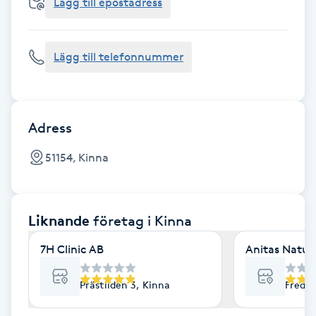
Cryoterapi
Lägg till epostadress
D
Lägg till telefonnummer
Damklippning
Dermapen
Adress
Diamantslipning
51154, Kinna
E
Enzympeeling
Liknande
företag
i Kinna
Extensions
7H Clinic AB
Anitas Natur
Extensions borttagning
Prästliden 3, Kinna
Freden
Eyeliner-tatuering