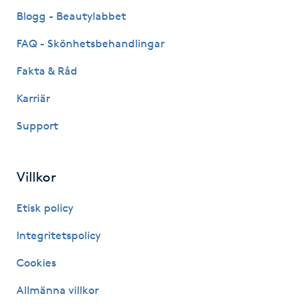
Fransk manikyr
Blogg - Beautylabbet
FAQ - Skönhetsbehandlingar
Fransrengöring
Fakta & Råd
Frekvensterapi
Karriär
Support
Friskvård
Friskvårdsmassage
Villkor
Frisör
Etisk policy
Integritetspolicy
Funktionsanalys
Cookies
Färgning
Allmänna villkor