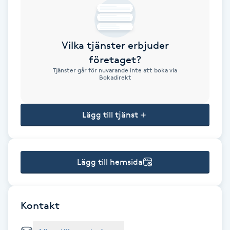
Brynformning
Vilka tjänster erbjuder
Brynfärgning
företaget?
Tjänster går för nuvarande inte att boka via
Brynplockning
Bokadirekt
Bröllopsuppsättning
Lägg till tjänst
C
Celluliter
Lägg till hemsida
Coachning
Color correction
Kontakt