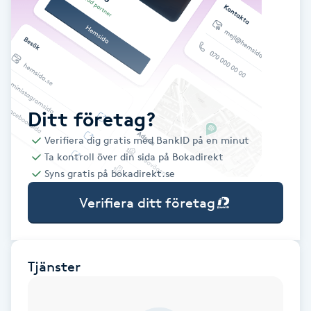
Babylights
Balayage
Bambumassage
Ditt företag?
Verifiera dig gratis med BankID på en minut
Barber
Ta kontroll över din sida på Bokadirekt
Syns gratis på bokadirekt.se
Barnklippning
Verifiera ditt företag
BIAB
Blowout
Tjänster
Bottenfärg