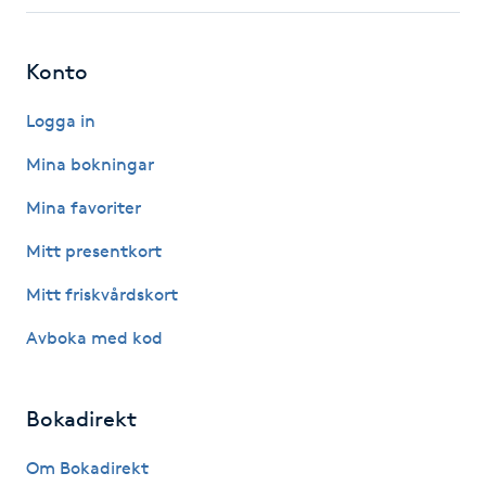
Fotsvamp
Konto
Fotvård
Logga in
Fransar
Mina bokningar
Fransborttagning
Mina favoriter
Mitt presentkort
Fransfärgning
Mitt friskvårdskort
Fransförlängning
Avboka med kod
Fransförlängning Megavolym
Bokadirekt
Fransförlängning Volym
Om Bokadirekt