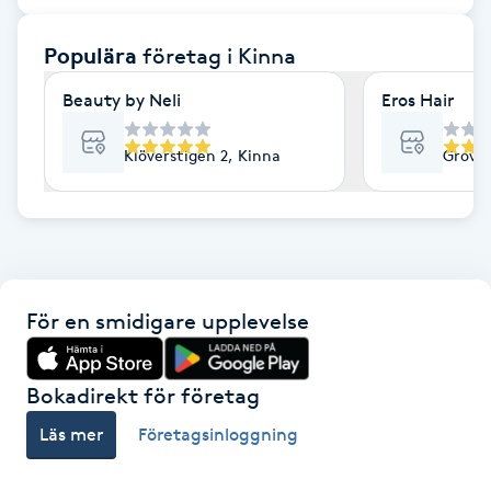
F
Populära
företag
i Kinna
Face framing
Beauty by Neli
Eros Hair
Faceliftmassage
Klöverstigen 2, Kinna
Groval
Fet hårbotten
Fettreducering
För en smidigare upplevelse
Fibromassage
Fillers
Bokadirekt för företag
Läs mer
Företagsinloggning
Fotmassage