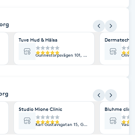
org
Tuve Hud & Hälsa
Dermatech
Gunnestorpsvägen 101, Göteborg
Olived
org
Studio Mione Clinic
Bluhme clinic
Karl Gustavsgatan 15, Göteborg
Vasaga