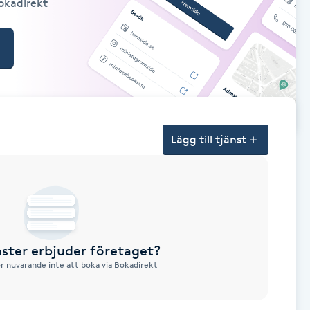
Bokadirekt
Lägg till tjänst
nster erbjuder företaget?
ör nuvarande inte att boka via Bokadirekt