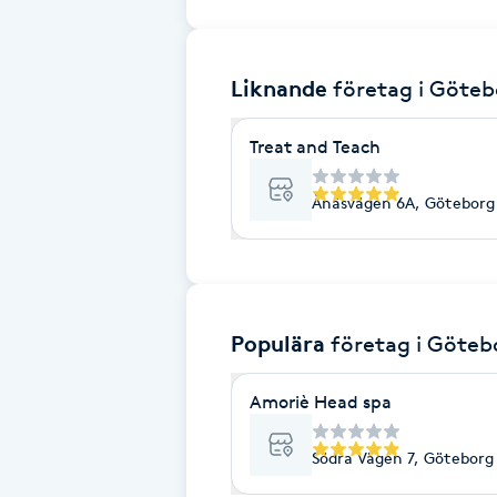
Brynformning
Liknande
företag
i Göteb
Brynfärgning
Treat and Teach
Brynplockning
Ånäsvägen 6A, Göteborg
Bröllopsuppsättning
C
Celluliter
Populära
företag
i Göteb
Coachning
Amoriè Head spa
Color correction
Södra Vägen 7, Göteborg