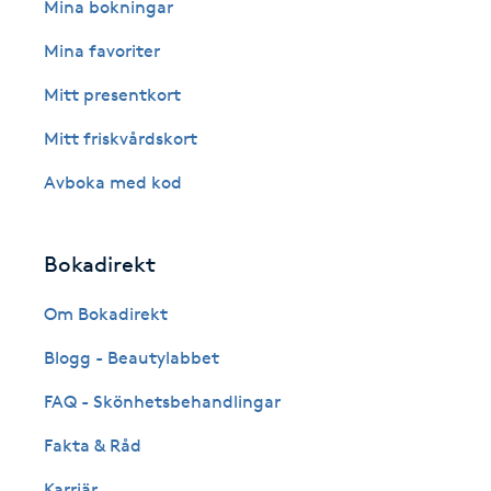
Eyeliner-tatuering
Mina bokningar
F
Mina favoriter
Face framing
Mitt presentkort
Mitt friskvårdskort
Faceliftmassage
Avboka med kod
Fet hårbotten
Bokadirekt
Fettreducering
Om Bokadirekt
Fibromassage
Blogg - Beautylabbet
Fillers
FAQ - Skönhetsbehandlingar
Fakta & Råd
Fotmassage
Karriär