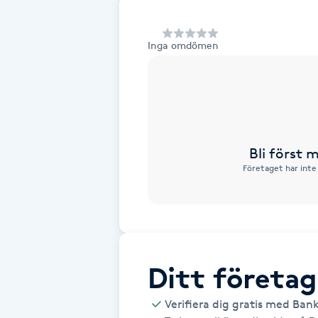
Alternativmedicin
Inga omdömen
Andningsmassage
Ansiktslyft utan kirurgi
Aromamassage
Bli först
Företaget har inte
Ashtanga Yoga
Ayurveda
Ayurvedisk Massage
Ditt företag
Ansiktsbehandling djuprengörande
Verifiera dig gratis med Ban
B