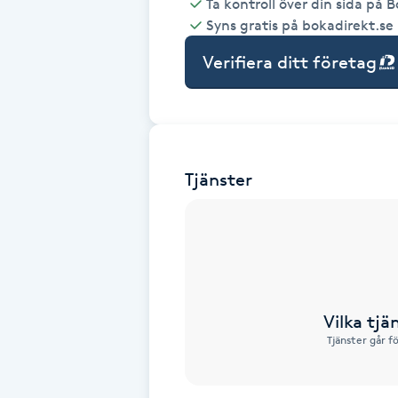
Ta kontroll över din sida på 
Syns gratis på bokadirekt.se
Babylights
Verifiera ditt företag
Balayage
Bambumassage
Tjänster
Barber
Barnklippning
BIAB
Vilka tjä
Blowout
Tjänster går f
Bottenfärg