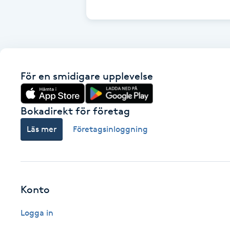
Cryoterapi
D
Damklippning
För en smidigare upplevelse
Dermapen
Diamantslipning
Bokadirekt för företag
E
Läs mer
Företagsinloggning
Enzympeeling
Extensions
Konto
Extensions borttagning
Logga in