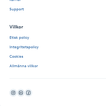
Fotsvamp
Support
Fotvård
Villkor
Fransar
Etisk policy
Fransborttagning
Integritetspolicy
Cookies
Fransfärgning
Allmänna villkor
Fransförlängning
Fransförlängning Megavolym
Fransförlängning Volym