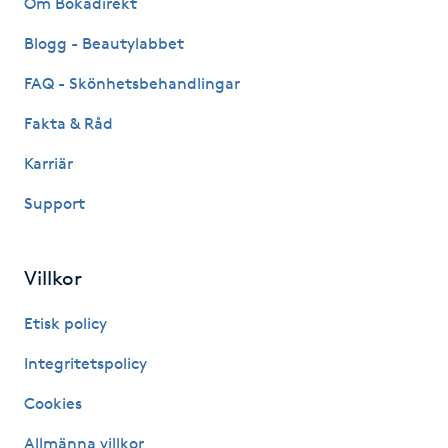
Om Bokadirekt
Fransk manikyr
Blogg - Beautylabbet
Fransrengöring
FAQ - Skönhetsbehandlingar
Fakta & Råd
Frekvensterapi
Karriär
Friskvård
Support
Friskvårdsmassage
Villkor
Frisör
Etisk policy
Funktionsanalys
Integritetspolicy
Cookies
Färgning
Allmänna villkor