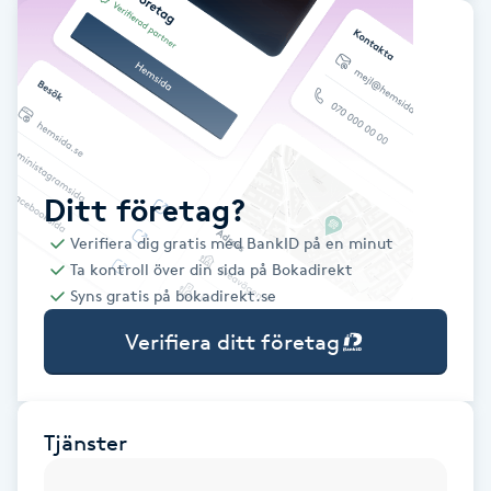
Babylights
Balayage
Bambumassage
Ditt företag?
Barber
Verifiera dig gratis med BankID på en minut
Ta kontroll över din sida på Bokadirekt
Barnklippning
Syns gratis på bokadirekt.se
Verifiera ditt företag
BIAB
Blowout
Tjänster
Bottenfärg