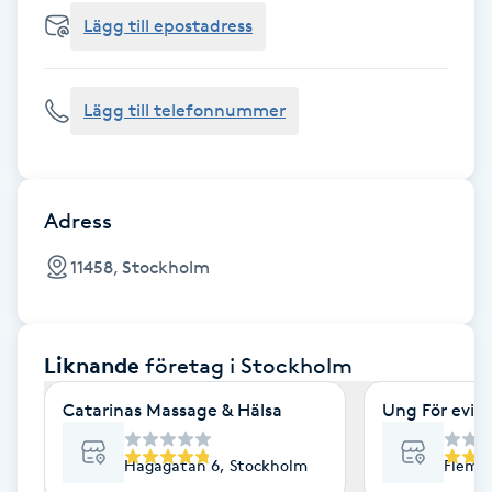
Cryoterapi
Lägg till epostadress
D
Damklippning
Lägg till telefonnummer
Dermapen
Diamantslipning
Adress
E
11458, Stockholm
Enzympeeling
Liknande
företag
i Stockholm
Extensions
Catarinas Massage & Hälsa
Ung För evig
Extensions borttagning
Hagagatan 6, Stockholm
Flemi
Eyeliner-tatuering