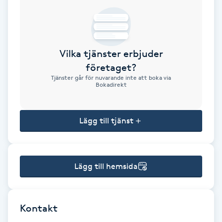
Brynformning
Brynfärgning
Vilka tjänster erbjuder
företaget?
Brynplockning
Tjänster går för nuvarande inte att boka via
Bokadirekt
Bröllopsuppsättning
C
Lägg till tjänst
Celluliter
Lägg till hemsida
Coachning
Color correction
Kontakt