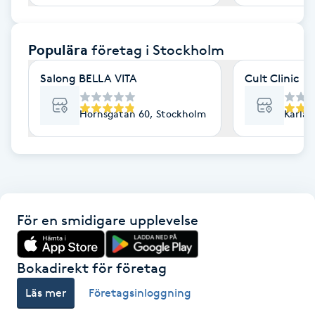
F
Populära
företag
i Stockholm
Face framing
Salong BELLA VITA
Cult Clinic
Faceliftmassage
Hornsgatan 60, Stockholm
Karlav
Fet hårbotten
Fettreducering
Fibromassage
För en smidigare upplevelse
Fillers
Bokadirekt för företag
Fotmassage
Läs mer
Företagsinloggning