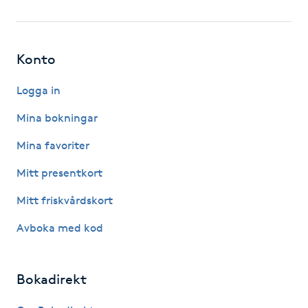
Fotsvamp
Fotvård
Konto
Fransar
Logga in
Mina bokningar
Fransborttagning
Mina favoriter
Fransfärgning
Mitt presentkort
Mitt friskvårdskort
Fransförlängning
Avboka med kod
Fransförlängning Megavolym
Bokadirekt
Fransförlängning Volym