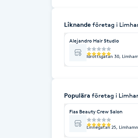
Brynformning
Liknande
företag
i Limh
Brynfärgning
Alejandro Hair Studio
Brynplockning
Idrottsgatan 30, Limha
Bröllopsuppsättning
C
Celluliter
Populära
företag
i Limh
Coachning
Fias Beauty Crew Salon
Color correction
Linnégatan 25, Limham