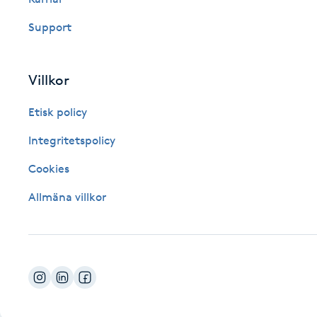
Fotsvamp
Support
Fotvård
Villkor
Fransar
Etisk policy
Fransborttagning
Integritetspolicy
Cookies
Fransfärgning
Allmäna villkor
Fransförlängning
Fransförlängning Megavolym
Fransförlängning Volym