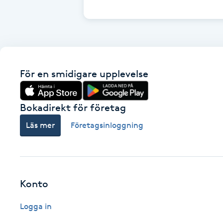
Cryoterapi
D
Damklippning
För en smidigare upplevelse
Dermapen
Diamantslipning
Bokadirekt för företag
E
Läs mer
Företagsinloggning
Enzympeeling
Extensions
Konto
Extensions borttagning
Logga in