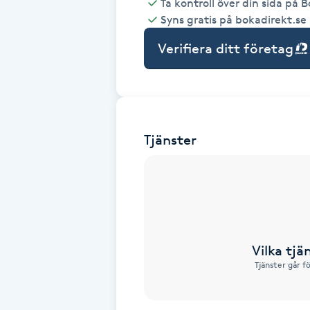
Ta kontroll över din sida på 
Syns gratis på bokadirekt.se
Babylights
Verifiera ditt företag
Balayage
Bambumassage
Tjänster
Barber
Barnklippning
BIAB
Vilka tjä
Blowout
Tjänster går f
Bottenfärg