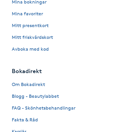
Eyeliner-tatuering
Mina bokningar
F
Mina favoriter
Face framing
Mitt presentkort
Mitt friskvårdskort
Faceliftmassage
Avboka med kod
Fet hårbotten
Bokadirekt
Fettreducering
Om Bokadirekt
Fibromassage
Blogg - Beautylabbet
Fillers
FAQ - Skönhetsbehandlingar
Fakta & Råd
Fotmassage
Karriär