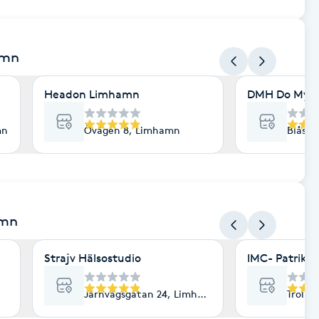
amn
Headon Limhamn
DMH Do My H
mn
Övägen 8, Limhamn
Blåseb
amn
Strajv Hälsostudio
IMC- Patrik, 
n
Järnvägsgatan 24, Limhamn
Trolle