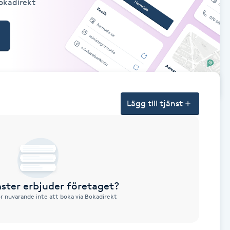
Bokadirekt
Lägg till tjänst
nster erbjuder företaget?
ör nuvarande inte att boka via Bokadirekt