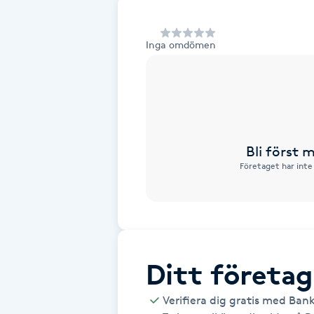
Alternativmedicin
Inga omdömen
Andningsmassage
Ansiktslyft utan kirurgi
Aromamassage
Bli först
Företaget har inte
Ashtanga Yoga
Ayurveda
Ayurvedisk Massage
Ditt företag
Ansiktsbehandling djuprengörande
Verifiera dig gratis med Ban
B