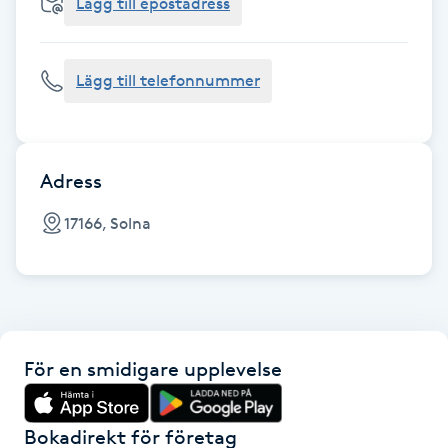
Cryoterapi
Lägg till epostadress
D
Lägg till telefonnummer
Damklippning
Dermapen
Adress
Diamantslipning
17166, Solna
E
Enzympeeling
Extensions
För en smidigare upplevelse
Extensions borttagning
Bokadirekt för företag
Eyeliner-tatuering