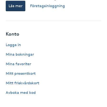
Läs mer
Företagsinloggning
F
Face framing
Faceliftmassage
Konto
Fet hårbotten
Logga in
Mina bokningar
Fettreducering
Mina favoriter
Fibromassage
Mitt presentkort
Mitt friskvårdskort
Fillers
Avboka med kod
Fotmassage