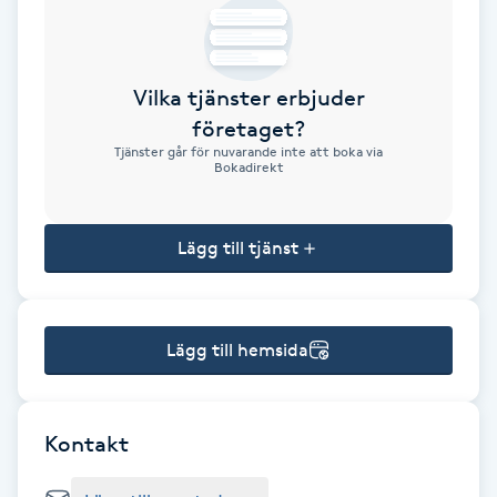
Brynformning
Vilka tjänster erbjuder
Brynfärgning
företaget?
Tjänster går för nuvarande inte att boka via
Brynplockning
Bokadirekt
Bröllopsuppsättning
Lägg till tjänst
C
Celluliter
Lägg till hemsida
Coachning
Color correction
Kontakt