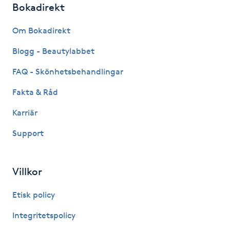
Bokadirekt
Fotsvamp
Om Bokadirekt
Fotvård
Blogg - Beautylabbet
Fransar
FAQ - Skönhetsbehandlingar
Fakta & Råd
Fransborttagning
Karriär
Fransfärgning
Support
Fransförlängning
Villkor
Fransförlängning Megavolym
Etisk policy
Fransförlängning Volym
Integritetspolicy