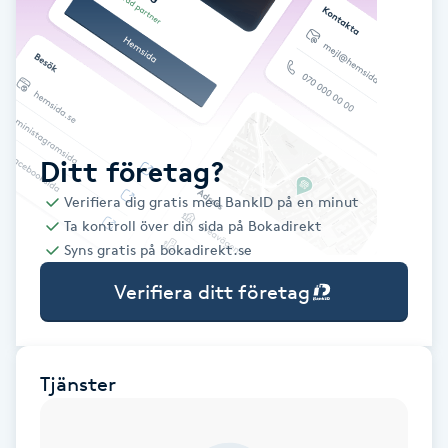
Babylights
Balayage
Bambumassage
Ditt företag?
Verifiera dig gratis med BankID på en minut
Barber
Ta kontroll över din sida på Bokadirekt
Syns gratis på bokadirekt.se
Barnklippning
Verifiera ditt företag
BIAB
Blowout
Tjänster
Bottenfärg