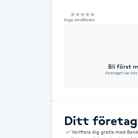
Alternativmedicin
Inga omdömen
Andningsmassage
Ansiktslyft utan kirurgi
Aromamassage
Bli först
Företaget har inte
Ashtanga Yoga
Ayurveda
Ayurvedisk Massage
Ditt företag
Ansiktsbehandling djuprengörande
Verifiera dig gratis med Ban
B