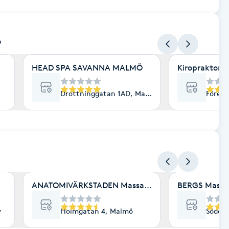
ö
HEAD SPA SAVANNA MALMÖ
Kiropraktor o
Drottninggatan 1AD, Malmö
Föreni
ö
ANATOMIVÄRKSTADEN Massage & Friskvård
BERGS Massa
v
Holmgatan 4, Malmö
Söderg