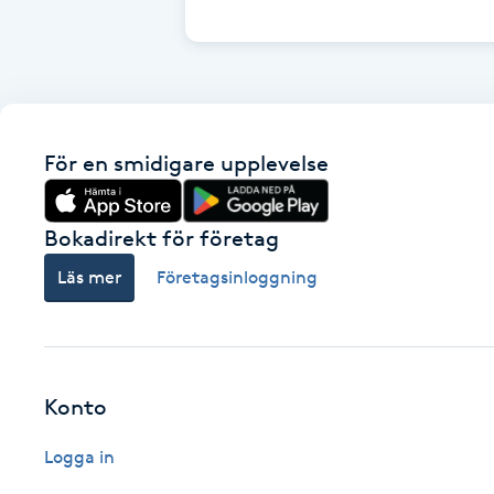
Cryoterapi
D
Damklippning
För en smidigare upplevelse
Dermapen
Diamantslipning
Bokadirekt för företag
E
Läs mer
Företagsinloggning
Enzympeeling
Extensions
Konto
Extensions borttagning
Logga in