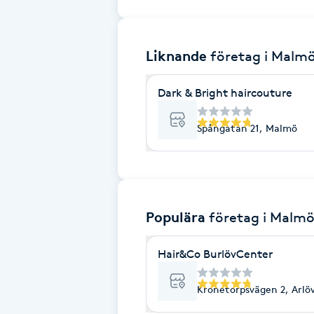
Brynformning
Liknande
företag
i Malm
Brynfärgning
Dark & Bright haircouture
Brynplockning
Spångatan 21, Malmö
Bröllopsuppsättning
C
Celluliter
Populära
företag
i Malm
Coachning
Hair&Co BurlövCenter
Color correction
Kronetorpsvägen 2, Arlö