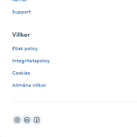
Fotsvamp
Support
Fotvård
Villkor
Fransar
Etisk policy
Fransborttagning
Integritetspolicy
Cookies
Fransfärgning
Allmäna villkor
Fransförlängning
Fransförlängning Megavolym
Fransförlängning Volym