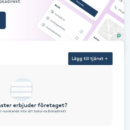
Bokadirekt
Lägg till tjänst
nster erbjuder företaget?
ör nuvarande inte att boka via Bokadirekt