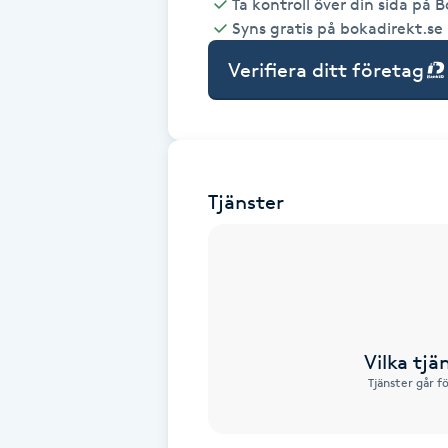
Ta kontroll över din sida på 
Syns gratis på bokadirekt.se
Babylights
Verifiera ditt företag
Balayage
Bambumassage
Tjänster
Barber
Barnklippning
BIAB
Vilka tjä
Blowout
Tjänster går f
Bottenfärg