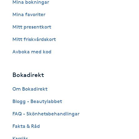
Eyeliner-tatuering
Mina bokningar
F
Mina favoriter
Face framing
Mitt presentkort
Mitt friskvårdskort
Faceliftmassage
Avboka med kod
Fet hårbotten
Bokadirekt
Fettreducering
Om Bokadirekt
Fibromassage
Blogg - Beautylabbet
Fillers
FAQ - Skönhetsbehandlingar
Fakta & Råd
Fotmassage
Karriär