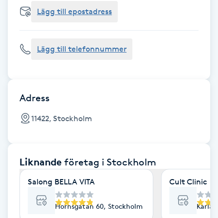
Cryoterapi
Lägg till epostadress
D
Damklippning
Lägg till telefonnummer
Dermapen
Diamantslipning
Adress
E
11422, Stockholm
Enzympeeling
Liknande
företag
i Stockholm
Extensions
Salong BELLA VITA
Cult Clinic
Extensions borttagning
Hornsgatan 60, Stockholm
Karlav
Eyeliner-tatuering