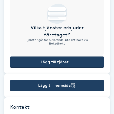
Brynformning
Brynfärgning
Vilka tjänster erbjuder
företaget?
Brynplockning
Tjänster går för nuvarande inte att boka via
Bokadirekt
Bröllopsuppsättning
C
Lägg till tjänst
Celluliter
Lägg till hemsida
Coachning
Color correction
Kontakt