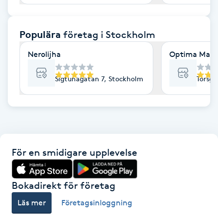
F
Populära
företag
i Stockholm
Face framing
Nerolijha
Optima Mass
Faceliftmassage
Sigtunagatan 7, Stockholm
Torsga
Fet hårbotten
Fettreducering
Fibromassage
För en smidigare upplevelse
Fillers
Bokadirekt för företag
Fotmassage
Läs mer
Företagsinloggning