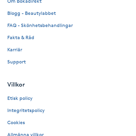
Om Bokadirekt
Fransk manikyr
Blogg - Beautylabbet
Fransrengöring
FAQ - Skönhetsbehandlingar
Fakta & Råd
Frekvensterapi
Karriär
Friskvård
Support
Friskvårdsmassage
Villkor
Frisör
Etisk policy
Funktionsanalys
Integritetspolicy
Cookies
Färgning
Allmänna villkor