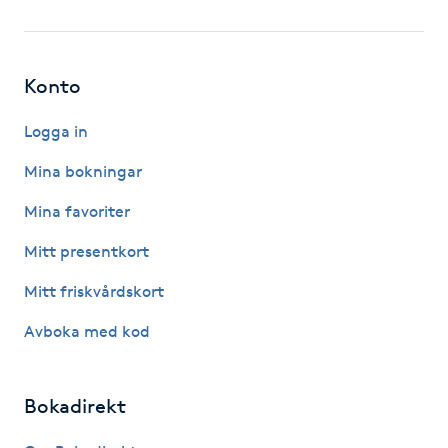
Fotsvamp
Fotvård
Konto
Fransar
Logga in
Mina bokningar
Fransborttagning
Mina favoriter
Fransfärgning
Mitt presentkort
Mitt friskvårdskort
Fransförlängning
Avboka med kod
Fransförlängning Megavolym
Bokadirekt
Fransförlängning Volym