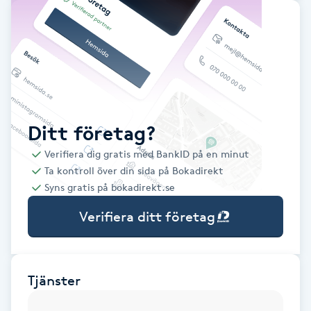
Babylights
Balayage
Bambumassage
Ditt företag?
Barber
Verifiera dig gratis med BankID på en minut
Ta kontroll över din sida på Bokadirekt
Barnklippning
Syns gratis på bokadirekt.se
Verifiera ditt företag
BIAB
Blowout
Tjänster
Bottenfärg