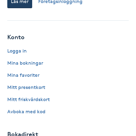
Läs mer
Företagsinloggning
Fotsvamp
Fotvård
Konto
Fransar
Logga in
Fransborttagning
Mina bokningar
Fransfärgning
Mina favoriter
Mitt presentkort
Fransförlängning
Mitt friskvårdskort
Fransförlängning Megavolym
Avboka med kod
Fransförlängning Volym
Bokadirekt