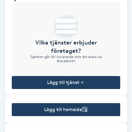
Brynformning
Brynfärgning
Vilka tjänster erbjuder
Brynplockning
företaget?
Tjänster går för nuvarande inte att boka via
Bröllopsuppsättning
Bokadirekt
C
Lägg till tjänst
Celluliter
Coachning
Lägg till hemsida
Color correction