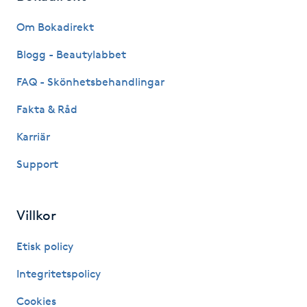
Fransk manikyr
Om Bokadirekt
Fransrengöring
Blogg - Beautylabbet
FAQ - Skönhetsbehandlingar
Frekvensterapi
Fakta & Råd
Friskvård
Karriär
Support
Friskvårdsmassage
Frisör
Villkor
Funktionsanalys
Etisk policy
Integritetspolicy
Färgning
Cookies