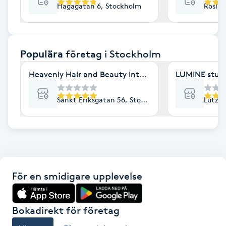
Hagagatan 6, Stockholm
Roslag
F
Face framing
Populära
företag
i Stockholm
Faceliftmassage
Heavenly Hair and Beauty International- Ekologisk 
LUMINE stud
Fet hårbotten
Sankt Eriksgatan 56, Stockholm
Lützen
Fettreducering
Fibromassage
För en smidigare upplevelse
Fillers
Fotmassage
Bokadirekt för företag