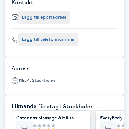
Cryoterapi
Kontakt
D
Lägg till epostadress
Damklippning
Lägg till telefonnummer
Dermapen
Diamantslipning
E
Adress
Enzympeeling
11534, Stockholm
Extensions
Liknande
företag
i Stockholm
Extensions borttagning
Catarinas Massage & Hälsa
EveryBody La
Eyeliner-tatuering